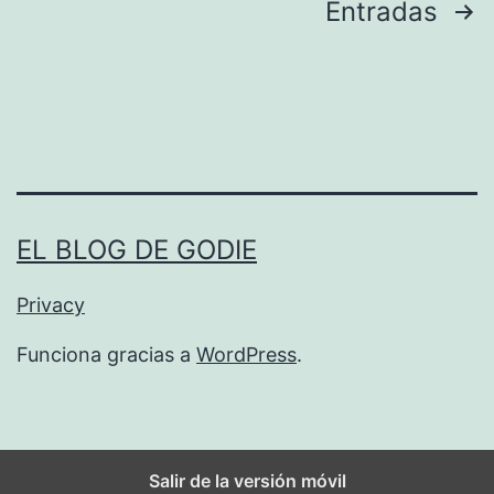
Paginación
Entradas
e
d
de
s
entradas
EL BLOG DE GODIE
Privacy
Funciona gracias a
WordPress
.
Salir de la versión móvil