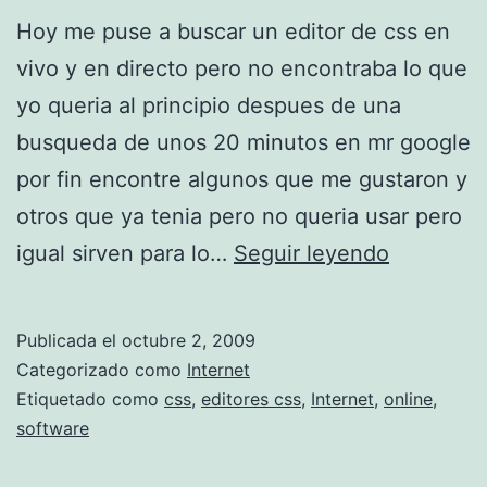
Hoy me puse a buscar un editor de css en
g
vivo y en directo pero no encontraba lo que
r
yo queria al principio despues de una
a
busqueda de unos 20 minutos en mr google
b
por fin encontre algunos que me gustaron y
a
otros que ya tenia pero no queria usar pero
r
e
igual sirven para lo…
Seguir leyendo
a
d
u
i
d
Publicada el
octubre 2, 2009
t
i
Categorizado como
Internet
o
Etiquetado como
css
,
editores css
,
Internet
,
online
,
o
software
r
e