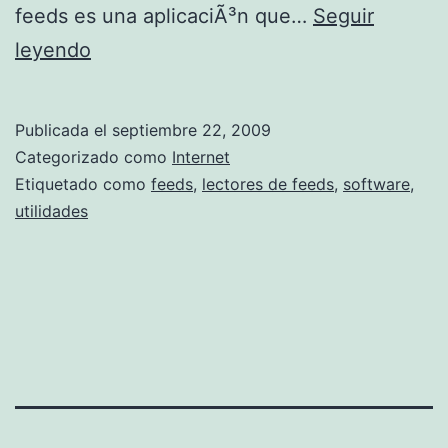
feeds es una aplicaciÃ³n que…
Seguir
e
L
leyendo
s
e
c
Publicada el
septiembre 22, 2009
t
Categorizado como
Internet
o
Etiquetado como
feeds
,
lectores de feeds
,
software
,
utilidades
r
e
s
d
e
f
e