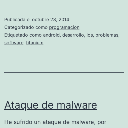
r
o
Publicada el
octubre 23, 2014
b
Categorizado como
programacion
l
Etiquetado como
android
,
desarrollo
,
ios
,
problemas
,
software
,
titanium
e
m
a
s
a
l
Ataque de malware
a
b
He sufrido un ataque de malware, por
r