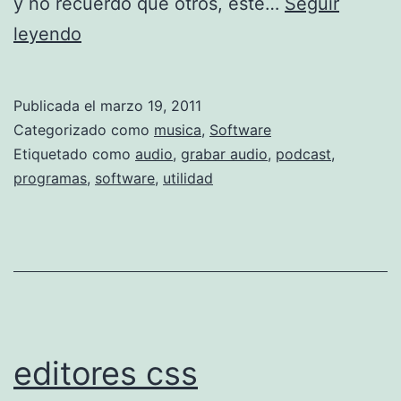
y no recuerdo que otros, este…
Seguir
p
leyendo
r
o
Publicada el
marzo 19, 2011
g
Categorizado como
musica
,
Software
r
Etiquetado como
audio
,
grabar audio
,
podcast
,
programas
,
software
,
utilidad
a
m
a
s
p
a
editores css
r
a