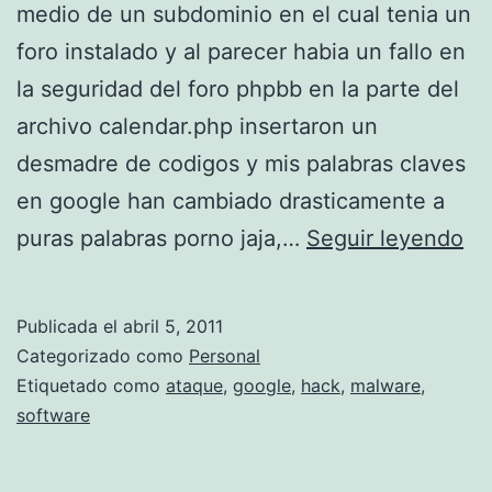
medio de un subdominio en el cual tenia un
i
foro instalado y al parecer habia un fallo en
r
la seguridad del foro phpbb en la parte del
t
archivo calendar.php insertaron un
i
desmadre de codigos y mis palabras claves
t
en google han cambiado drasticamente a
a
A
puras palabras porno jaja,…
Seguir leyendo
n
t
i
a
u
Publicada el
abril 5, 2011
q
m
Categorizado como
Personal
u
Etiquetado como
ataque
,
google
,
hack
,
malware
,
s
software
e
t
d
u