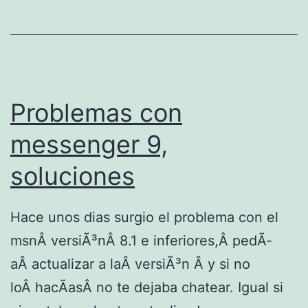
s
c
s
s
Problemas con
messenger 9,
soluciones
Hace unos dias surgio el problema con el
msnÂ versiÃ³nÂ 8.1 e inferiores,Â pedÃ­
aÂ actualizar a laÂ versiÃ³n Â y si no
loÂ hacÃ­asÂ no te dejaba chatear. Igual si