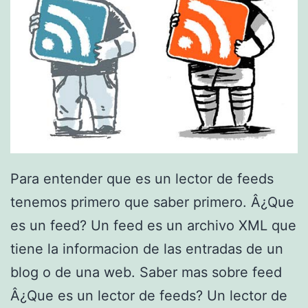
g
e
r
9
,
s
o
Para entender que es un lector de feeds
l
tenemos primero que saber primero. Â¿Que
u
es un feed? Un feed es un archivo XML que
c
tiene la informacion de las entradas de un
i
blog o de una web. Saber mas sobre feed
o
Â¿Que es un lector de feeds? Un lector de
n