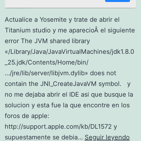
Actualice a Yosemite y trate de abrir el
Titanium studio y me aparecioÂ el siguiente
error The JVM shared library
«/Library/Java/JavaVirtualMachines/jdk1.8.0
_25.jdk/Contents/Home/bin/
…/jre/lib/server/libjvm.dylib» does not
contain the JNI_CreateJavaVM symbol. y
no me dejaba abrir el IDE asi que busque la
solucion y esta fue la que encontre en los
foros de apple:
http://support.apple.com/kb/DL1572 y
P
supuestamente se debia…
Seguir leyendo