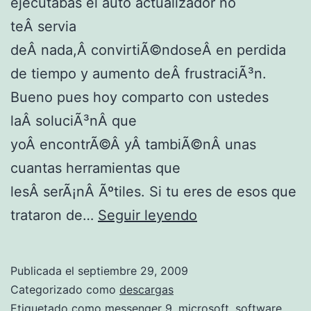
ejecutabas el auto actualizador no
teÂ servia
deÂ nada,Â convirtiÃ©ndoseÂ en perdida
de tiempo y aumento deÂ frustraciÃ³n.
Bueno pues hoy comparto con ustedes
laÂ soluciÃ³nÂ que
yoÂ encontrÃ©Â yÂ tambiÃ©nÂ unas
cuantas herramientas que
lesÂ serÃ¡nÂ Ãºtiles. Si tu eres de esos que
P
trataron de…
Seguir leyendo
r
o
Publicada el
septiembre 29, 2009
b
Categorizado como
descargas
l
Etiquetado como
messenger 9
,
microsoft
,
software