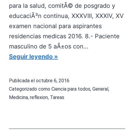
para la salud, comitÃ© de posgrado y
T
G
educaciÃ³n continua, XXXVIII, XXXIV, XV
U
U
examen nacional para aspirantes
D
N
residencias medicas 2016. 8.- Paciente
I
T
masculino de 5 aÃ±os con…
O
A
B
Seguir leyendo
D
S
A
E
P
N
L
A
Publicada el
octubre 6, 2016
C
Categorizado como
Ciencia para todos
,
General
,
A
R
O
Medicina
,
reflexion
,
Tareas
S
A
D
T
P
E
R
A
P
A
S