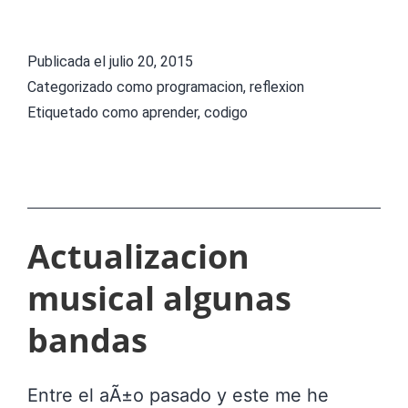
p
U
r
N
Publicada el
julio 20, 2015
e
T
Categorizado como
programacion
,
reflexion
n
Etiquetado como
aprender
,
codigo
A
d
8
e
D
r
E
a
L
Actualizacion
p
E
musical algunas
r
X
o
bandas
A
g
M
r
Entre el aÃ±o pasado y este me he
E