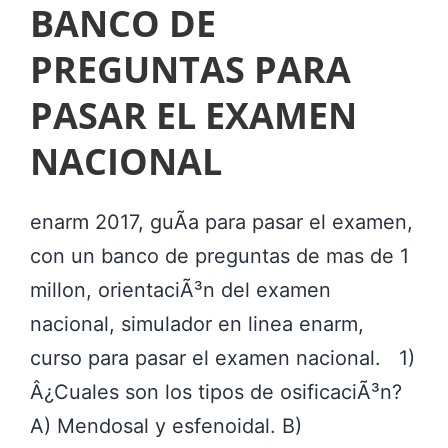
BANCO DE
P
A
PREGUNTAS PARA
R
PASAR EL EXAMEN
E
NACIONAL
N
T
E
enarm 2017, guÃ­a para pasar el examen,
S
con un banco de preguntas de mas de 1
C
millon, orientaciÃ³n del examen
O
nacional, simulador en linea enarm,
E
curso para pasar el examen nacional. 1)
N
Â¿Cuales son los tipos de osificaciÃ³n?
A
A) Mendosal y esfenoidal. B)