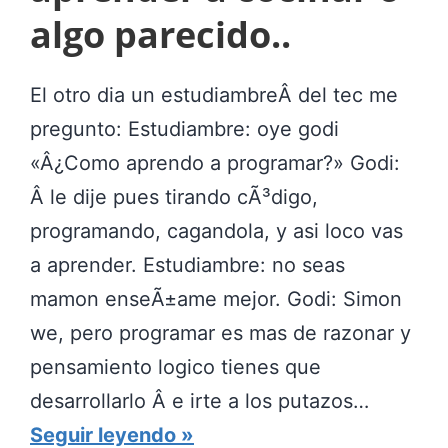
M
algo parecido..
U
E
El otro dia un estudiambreÂ del tec me
S
pregunto: Estudiambre: oye godi
T
«Â¿Como aprendo a programar?» Godi:
A
Â le dije pues tirando cÃ³digo,
D
programando, cagandola, y asi loco vas
E
a aprender. Estudiambre: no seas
L
mamon enseÃ±ame mejor. Godi: Simon
A
we, pero programar es mas de razonar y
P
pensamiento logico tienes que
R
desarrollarlo Â e irte a los putazos…
E
A
Seguir leyendo
G