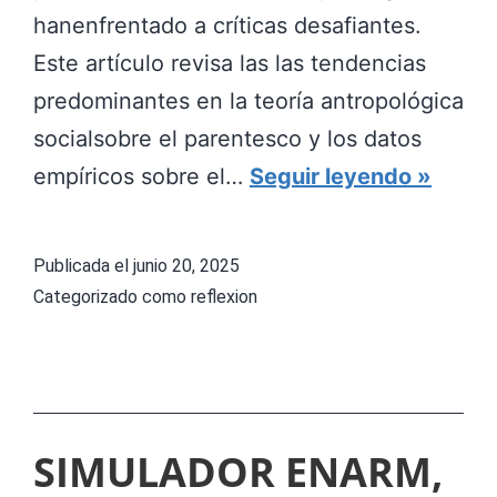
hanenfrentado a críticas desafiantes.
Este artículo revisa las las tendencias
predominantes en la teoría antropológica
socialsobre el parentesco y los datos
T
empíricos sobre el…
Seguir leyendo
E
O
Publicada el
junio 20, 2025
R
Categorizado como
reflexion
Í
A
D
E
SIMULADOR ENARM,
L