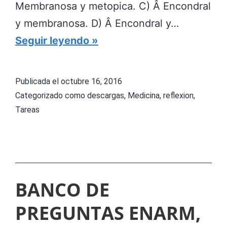
R
Membranosa y metopica. C) Â Encondral
Q
y membranosa. D) Â Encondral y…
U
S
Seguir leyendo
E
I
O
M
Publicada el
octubre 16, 2016
L
U
Categorizado como
descargas
,
Medicina
,
reflexion
,
O
L
Tareas
G
A
Í
D
A
O
D
R
BANCO DE
E
E
PREGUNTAS ENARM,
L
N