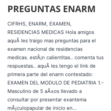
R
PREGUNTAS ENARM
N
A
E
S
R
G
F
E
CIFRHS, ENARM, EXAMEN,
U
O
L
RESIDENCIAS MEDICAS Hola amigos
N
R
E
aquÃ­ les traigo mas preguntas para el
T
M
X
examen nacional de residencias
A
A
A
medicas. estÃ¡n calientitas.. comenta tus
S
C
M
respuestas.. aquÃ­ les tengo el link de
E
I
E
primera parte del enarm contestado:
N
O
N
EXAMEN DEL MODULO DE PEDIATRIA 1.-
A
N
N
Masculino de 5 aÃ±os llevado a
R
E
A
consultar por presentar exantema
M
S
C
mÃ¡culopapular de inicio en…