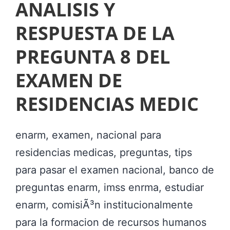
A
A
ANALISIS Y
S
R
RESPUESTA DE LA
C
M
PREGUNTA 8 DEL
R
,
Í
B
EXAMEN DE
T
A
RESIDENCIAS MEDIC
I
N
C
C
enarm, examen, nacional para
A
O
residencias medicas, preguntas, tips
S
D
para pasar el examen nacional, banco de
A
E
preguntas enarm, imss enrma, estudiar
L
P
enarm, comisiÃ³n institucionalmente
E
R
para la formacion de recursos humanos
S
E