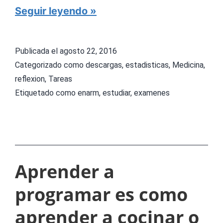
,
P
I
Seguir leyendo
A
R
O
N
E
N
Publicada el
agosto 22, 2016
A
G
A
Categorizado como
descargas
,
estadisticas
,
Medicina
,
L
U
L
reflexion
,
Tareas
I
Etiquetado como
enarm
,
estudiar
,
examenes
N
S
T
I
A
S
S
Y
E
Aprender a
R
N
programar es como
E
A
S
aprender a cocinar o
R
P