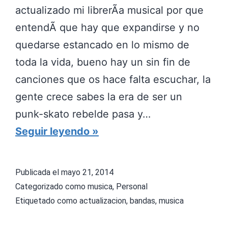
a
actualizado mi librerÃ­a musical por que
N
m
entendÃ­ que hay que expandirse y no
D
a
quedarse estancado en lo mismo de
E
r
toda la vida, bueno hay un sin fin de
R
e
canciones que os hace falta escuchar, la
E
s
gente crece sabes la era de ser un
S
c
punk-skato rebelde pasa y…
I
o
A
Seguir leyendo
D
m
c
E
o
t
N
Publicada el
mayo 21, 2014
a
u
C
Categorizado como
musica
,
Personal
p
a
I
Etiquetado como
actualizacion
,
bandas
,
musica
r
l
A