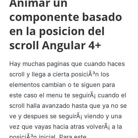
Animar un
n
componente basado
i
r
en la posicion del
i
scroll Angular 4+
n
y
Hay muchas paginas que cuando haces
e
scroll y llega a cierta posiciÃ³n los
c
elementos cambian o te siguen para
c
este caso el menu te seguirÃ¡ cuando el
i
scroll halla avanzado hasta que ya no se
o
ve y despues se seguirÃ¡ viendo y una
n
vez que vayas hacia atras volverÃ¡ a la
d
posiciÃ³n inicial. Para este…