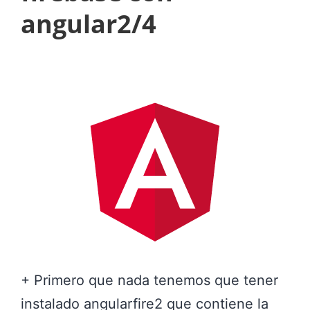
s
A
angular2/4
c
m
r
b
o
i
l
e
l
n
A
t
n
e
g
e
u
n
l
A
a
n
+ Primero que nada tenemos que tener
r
g
instalado angularfire2 que contiene la