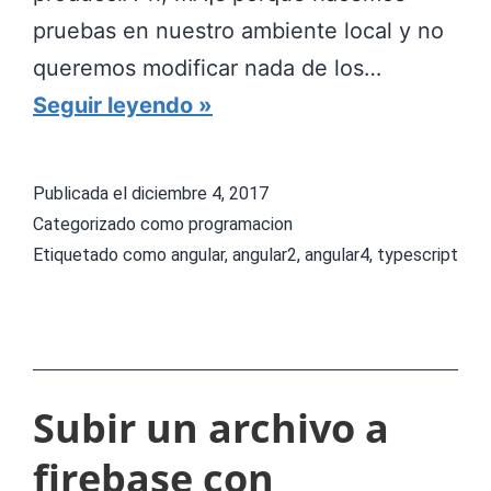
l
pruebas en nuestro ambiente local y no
a
queremos modificar nada de los…
p
V
Seguir leyendo
o
a
s
r
Publicada el
diciembre 4, 2017
i
i
Categorizado como
programacion
c
a
Etiquetado como
angular
,
angular2
,
angular4
,
typescript
i
b
o
l
n
e
d
s
Subir un archivo a
e
d
firebase con
l
e