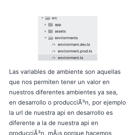
n
e
n
t
e
b
a
Las variables de ambiente son aquellas
s
que nos permiten tener un valor en
a
nuestros diferentes ambientes ya sea,
d
en desarrollo o producciÃ³n, por ejemplo
o
la url de nuestra api en desarrollo es
e
diferente a la de nuestra api en
n
producciÃ³n, mÃ¡s porque hacemos