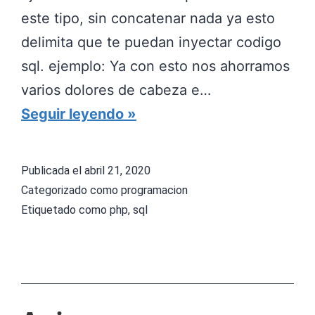
este tipo, sin concatenar nada ya esto
delimita que te puedan inyectar codigo
sql. ejemplo: Ya con esto nos ahorramos
varios dolores de cabeza e…
C
Seguir leyendo
o
m
Publicada el
abril 21, 2020
o
Categorizado como
programacion
p
Etiquetado como
php
,
sql
r
e
v
e