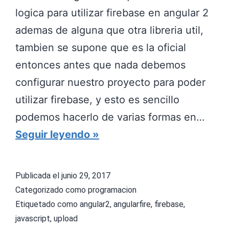
4
u
logica para utilizar firebase en angular 2
+
l
ademas de alguna que otra libreria util,
a
tambien se supone que es la oficial
r
entonces antes que nada debemos
2
configurar nuestro proyecto para poder
+
utilizar firebase, y esto es sencillo
podemos hacerlo de varias formas en…
S
Seguir leyendo
u
b
Publicada el
junio 29, 2017
i
Categorizado como
programacion
r
Etiquetado como
angular2
,
angularfire
,
firebase
,
javascript
,
upload
u