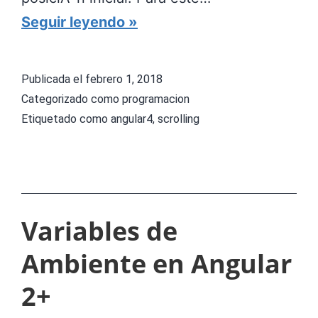
e
A
Seguir leyendo
s
n
q
i
Publicada el
febrero 1, 2018
l
m
Categorizado como
programacion
e
a
Etiquetado como
angular4
,
scrolling
n
r
P
u
H
n
P
c
Variables de
o
Ambiente en Angular
m
p
2+
o