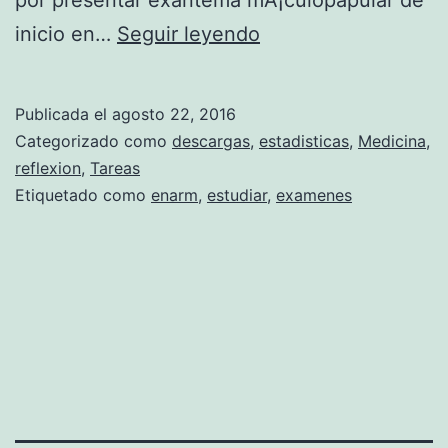
por presentar exantema mÃ¡culopapular de
P
inicio en…
Seguir leyendo
R
E
Publicada el
agosto 22, 2016
G
Categorizado como
descargas
,
estadisticas
,
Medicina
,
U
reflexion
,
Tareas
Etiquetado como
enarm
,
estudiar
,
examenes
N
T
A
S
E
N
A
R