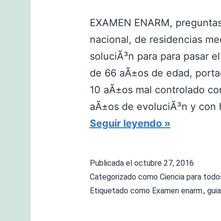
EXAMEN ENARM, preguntas 
nacional, de residencias me
soluciÃ³n para para pasar e
de 66 aÃ±os de edad, porta
10 aÃ±os mal controlado con
aÃ±os de evoluciÃ³n y con 
P
Seguir leyendo
R
E
Publicada el
octubre 27, 2016
G
Categorizado como
Ciencia para todo
U
Etiquetado como
Examen enarm.
,
gui
N