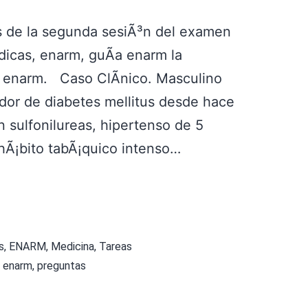
L
I
L
A
de la segunda sesiÃ³n del examen
O
S
dicas, enarm, guÃ­a enarm la
W
M
l enarm. Caso ClÃ­nico. Masculino
E
E
dor de diabetes mellitus desde hace
E
D
 sulfonilureas, hipertenso de 5
N
I
hÃ¡bito tabÃ¡quico intenso…
C
A
S
2
s
,
ENARM
,
Medicina
,
Tareas
0
a enarm
,
preguntas
1