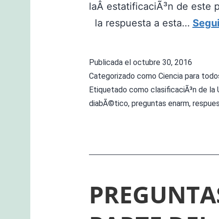
laÂ estatificaciÃ³n de este 
la respuesta a esta…
Segui
Publicada el
octubre 30, 2016
Categorizado como
Ciencia para todo
Etiquetado como
clasificaciÃ³n de la
diabÃ©tico
,
preguntas enarm
,
respue
PREGUNTA