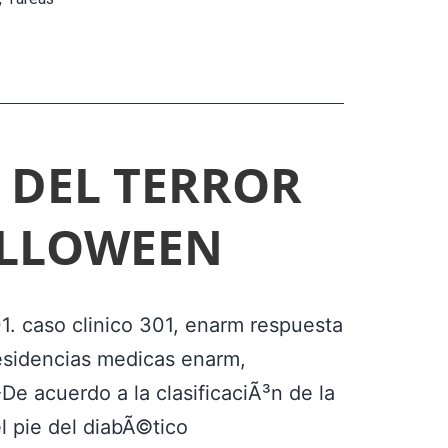
O
D
E
P
R
 DEL TERROR
E
LLOWEEN
G
U
N
1. caso clinico 301, enarm respuesta
T
esidencias medicas enarm,
A
De acuerdo a la clasificaciÃ³n de la
S
l pie del diabÃ©tico
D