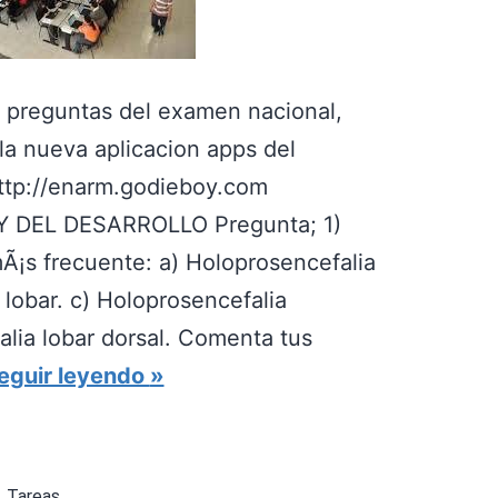
as preguntas del examen nacional,
la nueva aplicacion apps del
http://enarm.godieboy.com
DEL DESARROLLO Pregunta; 1)
Ã¡s frecuente: a) Holoprosencefalia
 lobar. c) Holoprosencefalia
alia lobar dorsal. Comenta tus
B
eguir leyendo
A
N
C
,
Tareas