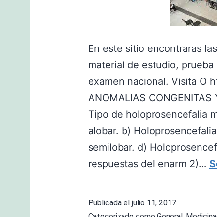
En este sitio encontraras l
material de estudio, prueba 
examen nacional. Visita O 
ANOMALIAS CONGENITAS Y 
Tipo de holoprosencefalia m
alobar. b) Holoprosencefalia
semilobar. d) Holoprosencef
respuestas del enarm 2)…
S
Publicada el
julio 11, 2017
Categorizado como
General
,
Medicina