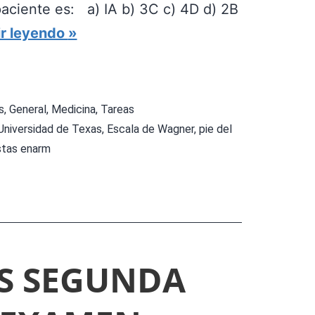
paciente es: a) IA b) 3C c) 4D d) 2B
E
R
r leyendo
L
E
E
S
X
P
A
s
,
General
,
Medicina
,
Tareas
U
 Universidad de Texas
,
Escala de Wagner
,
pie del
M
stas enarm
E
E
S
N
T
N
A
A
D
C
S SEGUNDA
E
I
L
O