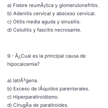
a) Fiebre reumÃ¡tica y glomerulonefritis.
b) Adenitis cervical y absceso cervical.
c) Otitis media aguda y sinusitis.
d) Celulitis y fascitis necrosante.
9.- Â¿Cual es la principal causa de
hipocalcemia?
a) IatrÃ³gena.
b) Exceso de lÃ­quidos parenterales.
c) Hiperparatiroidismo.
d) CirugÃ­a de paratiroides.