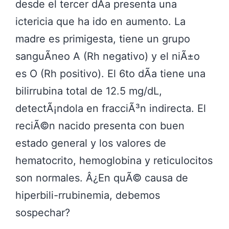
desde el tercer dÃ­a presenta una
ictericia que ha ido en aumento. La
madre es primigesta, tiene un grupo
sanguÃ­neo A (Rh negativo) y el niÃ±o
es O (Rh positivo). El 6to dÃ­a tiene una
bilirrubina total de 12.5 mg/dL,
detectÃ¡ndola en fracciÃ³n indirecta. El
reciÃ©n nacido presenta con buen
estado general y los valores de
hematocrito, hemoglobina y reticulocitos
son normales. Â¿En quÃ© causa de
hiperbili-rrubinemia, debemos
sospechar?