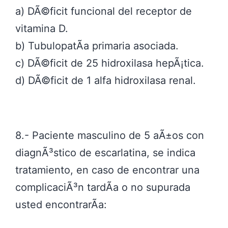
a) DÃ©ficit funcional del receptor de
vitamina D.
b) TubulopatÃ­a primaria asociada.
c) DÃ©ficit de 25 hidroxilasa hepÃ¡tica.
d) DÃ©ficit de 1 alfa hidroxilasa renal.
8.- Paciente masculino de 5 aÃ±os con
diagnÃ³stico de escarlatina, se indica
tratamiento, en caso de encontrar una
complicaciÃ³n tardÃ­a o no supurada
usted encontrarÃ­a: