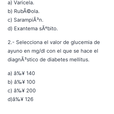
a) Varicela.
b) RubÃ©ola.
c) SarampiÃ³n.
d) Exantema sÃºbito.
2.- Selecciona el valor de glucemia de
ayuno en mg/dl con el que se hace el
diagnÃ³stico de diabetes mellitus.
a) â‰¥ 140
b) â‰¥ 100
c) â‰¥ 200
d)â‰¥ 126