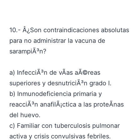
10.- Â¿Son contraindicaciones absolutas
para no administrar la vacuna de
sarampiÃ³n?
a) InfecciÃ³n de vÃ­as aÃ©reas
superiores y desnutriciÃ³n grado I.
b) Inmunodeficiencia primaria y
reacciÃ³n anafilÃ¡ctica a las proteÃ­nas
del huevo.
c) Familiar con tuberculosis pulmonar
activa y crisis convulsivas febriles.