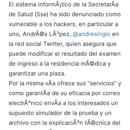
El sistema informÃ¡tico de la SecretarÃ­a
de Salud (Ssa) ha sido denunciado como
vulnerable a los
hackers
, en particular a
uno, AndrÃ©s LÃ³pez,
@andresinglo
en
la red social Twitter, quien asegura que
puede modificar el resultado del examen
de ingreso a la residencia mÃ©dica y
garantizar una plaza.
Por la misma vÃ­a ofrece sus
servicios
y
como garantÃ­a de su eficacia por correo
electrÃ³nico envÃ­a a los interesados un
supuesto simulador de la prueba y un
archivo con la explicaciÃ³n tÃ©cnica del