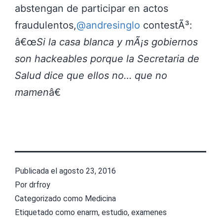
abstengan de participar en actos
fraudulentos,
@andresinglo
contestÃ³:
â€œ
Si la casa blanca y mÃ¡s gobiernos
son hackeables porque la Secretaria de
Salud dice que ellos no… qu
e no
mamen
â€
Publicada el
agosto 23, 2016
Por
drfroy
Categorizado como
Medicina
Etiquetado como
enarm
,
estudio
,
examenes