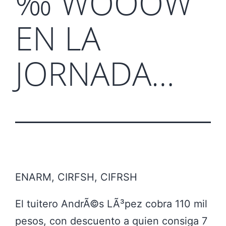
‰ WOOOW
EN LA
JORNADA…
ENARM, CIRFSH, CIFRSH
El tuitero AndrÃ©s LÃ³pez cobra 110 mil
pesos, con descuento a quien consiga 7