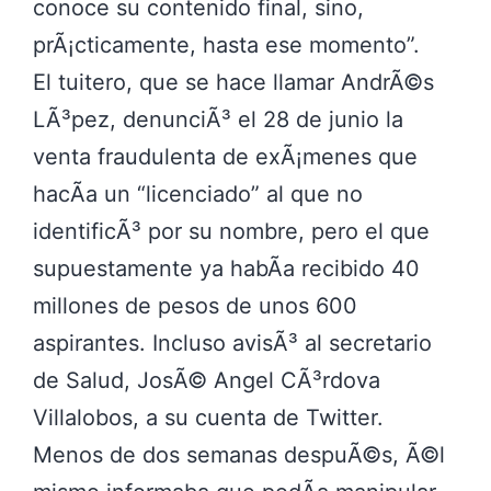
conoce su contenido final, sino,
prÃ¡cticamente, hasta ese momento
.
El tuitero, que se hace llamar AndrÃ©s
LÃ³pez, denunciÃ³ el 28 de junio la
venta fraudulenta de exÃ¡menes que
hacÃ­a un
licenciado
al que no
identificÃ³ por su nombre, pero el que
supuestamente ya habÃ­a recibido 40
millones de pesos de unos 600
aspirantes. Incluso avisÃ³ al secretario
de Salud, JosÃ© Angel CÃ³rdova
Villalobos, a su cuenta de Twitter.
Menos de dos semanas despuÃ©s, Ã©l