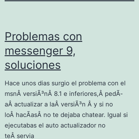
Problemas con
messenger 9,
soluciones
Hace unos dias surgio el problema con el
msnÂ versiÃ³nÂ 8.1 e inferiores,Â pedÃ­
aÂ actualizar a laÂ versiÃ³n Â y si no
loÂ hacÃ­asÂ no te dejaba chatear. Igual si
ejecutabas el auto actualizador no
teÂ servia