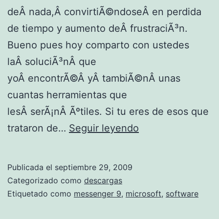
deÂ nada,Â convirtiÃ©ndoseÂ en perdida
de tiempo y aumento deÂ frustraciÃ³n.
Bueno pues hoy comparto con ustedes
laÂ soluciÃ³nÂ que
yoÂ encontrÃ©Â yÂ tambiÃ©nÂ unas
cuantas herramientas que
lesÂ serÃ¡nÂ Ãºtiles. Si tu eres de esos que
P
trataron de…
Seguir leyendo
r
o
Publicada el
septiembre 29, 2009
b
Categorizado como
descargas
l
Etiquetado como
messenger 9
,
microsoft
,
software
e