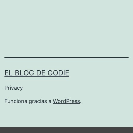
m
a
s
c
o
n
m
EL BLOG DE GODIE
e
s
Privacy
s
Funciona gracias a
WordPress
.
e
n
g