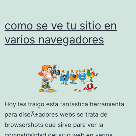
d
o
como se ve tu sitio en
o
n
varios navegadores
l
i
n
e
Hoy les traigo esta fantastica herramienta
para diseÃ±adores webs se trata de
browsershots que sirve para ver la
compatibilidad del sitio web en varios