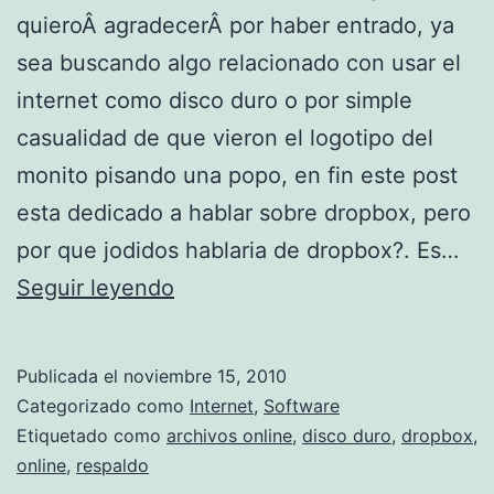
a
quieroÂ agradecerÂ por haber entrado, ya
s
sea buscando algo relacionado con usar el
o
internet como disco duro o por simple
n
casualidad de que vieron el logotipo del
l
monito pisando una popo, en fin este post
i
esta dedicado a hablar sobre dropbox, pero
n
por que jodidos hablaria de dropbox?. Es…
e
D
Seguir leyendo
r
o
Publicada el
noviembre 15, 2010
p
Categorizado como
Internet
,
Software
b
Etiquetado como
archivos online
,
disco duro
,
dropbox
,
online
,
respaldo
o