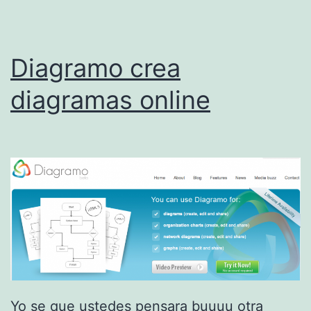
u
s
Diagramo crea
i
t
diagramas online
i
o
e
n
v
a
r
i
o
Yo se que ustedes pensara buuuu otra