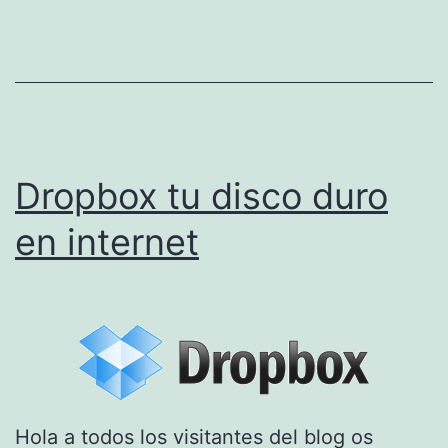
m
o
c
r
e
Dropbox tu disco duro
a
d
en internet
i
a
g
r
a
m
Hola a todos los visitantes del blog os