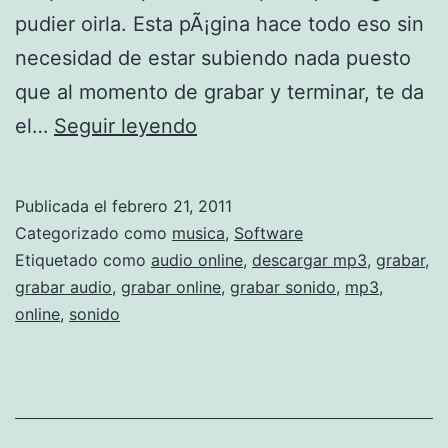
l
b
pudier oirla. Esta pÃ¡gina hace todo eso sin
e
l
necesidad de estar subiendo nada puesto
s
o
que al momento de grabar y terminar, te da
g
G
el…
Seguir leyendo
o
r
n
a
Publicada el
febrero 21, 2011
l
b
Categorizado como
musica
,
Software
i
a
Etiquetado como
audio online
,
descargar mp3
,
grabar
,
grabar audio
,
grabar online
,
grabar sonido
,
mp3
,
n
r
online
,
sonido
e
s
o
n
i