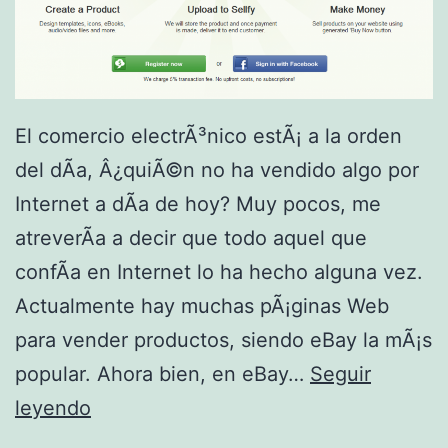
El comercio electrÃ³nico estÃ¡ a la orden
del dÃ­a, Â¿quiÃ©n no ha vendido algo por
Internet a dÃ­a de hoy? Muy pocos, me
atreverÃ­a a decir que todo aquel que
confÃ­a en Internet lo ha hecho alguna vez.
Actualmente hay muchas pÃ¡ginas Web
para vender productos, siendo eBay la mÃ¡s
popular. Ahora bien, en eBay…
Seguir
S
leyendo
e