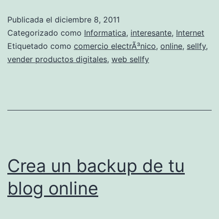
l
Publicada el
diciembre 8, 2011
l
Categorizado como
Informatica
,
interesante
,
Internet
f
Etiquetado como
comercio electrÃ³nico
,
online
,
sellfy
,
vender productos digitales
,
web sellfy
y
:
V
e
n
d
Crea un backup de tu
e
t
blog online
u
s