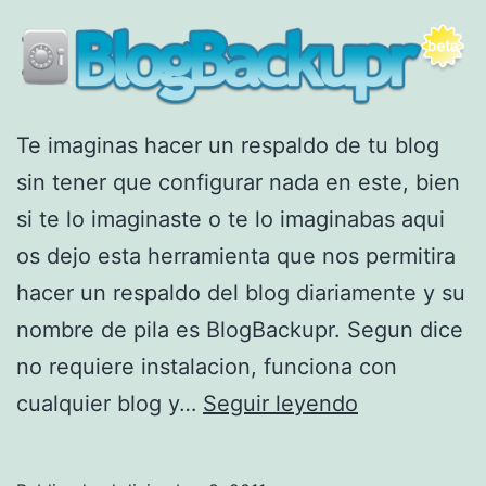
c
r
e
a
Te imaginas hacer un respaldo de tu blog
c
sin tener que configurar nada en este, bien
i
si te lo imaginaste o te lo imaginabas aqui
o
os dejo esta herramienta que nos permitira
n
hacer un respaldo del blog diariamente y su
e
nombre de pila es BlogBackupr. Segun dice
s
no requiere instalacion, funciona con
y
C
cualquier blog y…
Seguir leyendo
p
r
r
e