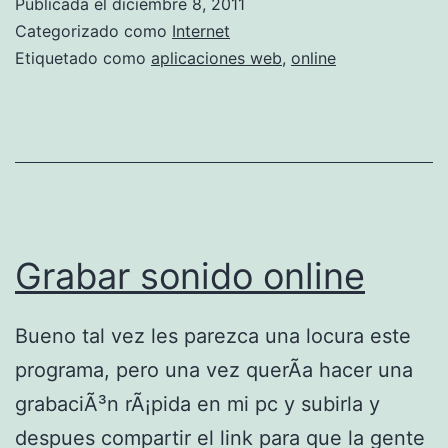
Publicada el
diciembre 8, 2011
o
a
Categorizado como
Internet
d
u
Etiquetado como
aplicaciones web
,
online
u
n
c
b
t
a
o
c
s
k
d
u
Grabar sonido online
i
p
g
d
Bueno tal vez les parezca una locura este
i
e
programa, pero una vez querÃ­a hacer una
t
t
grabaciÃ³n rÃ¡pida en mi pc y subirla y
a
u
despues compartir el link para que la gente