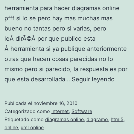
s
herramienta para hacer diagramas online
n
pfff si lo se pero hay mas muchas mas
a
bueno no tantas pero si varias, pero
v
leÂ dirÃ©Â por que publico esta
e
Â herramienta si ya publique anteriormente
g
otras que hacen cosas parecidas no lo
a
mismo pero si parecido, la respuesta es por
d
D
que esta desarrollada…
Seguir leyendo
o
i
r
a
Publicada el
noviembre 16, 2010
e
g
Categorizado como
Internet
,
Software
s
r
Etiquetado como
diagramas online
,
diagramo
,
html5
,
online
,
uml online
a