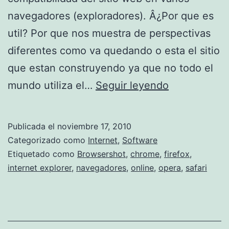
navegadores (exploradores). Â¿Por que es
util? Por que nos muestra de perspectivas
diferentes como va quedando o esta el sitio
que estan construyendo ya que no todo el
c
mundo utiliza el…
Seguir leyendo
o
m
Publicada el
noviembre 17, 2010
o
Categorizado como
Internet
,
Software
s
Etiquetado como
Browsershot
,
chrome
,
firefox
,
internet explorer
,
navegadores
,
online
,
opera
,
safari
e
v
e
t