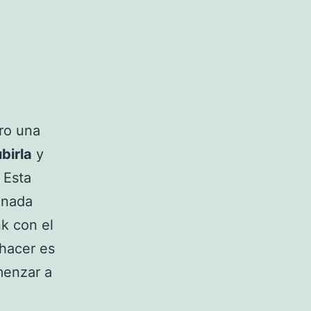
ro una
birla
y
 Esta
 nada
nk con el
hacer es
menzar a