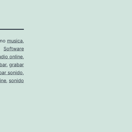
omo
musica
,
Software
udio online
,
bar
,
grabar
bar sonido
,
ine
,
sonido