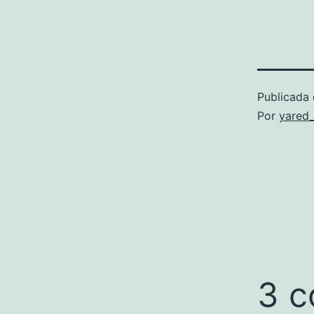
Publicada 
Por
yared_
3 c