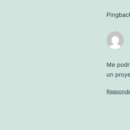
Pingbac
Me podri
un proye
Respond