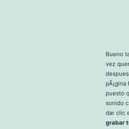
Bueno ta
vez que
despues 
pÃ¡gina 
puesto q
sonido c
dar clic
grabar 