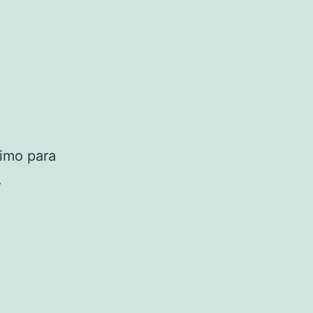
simo para
.