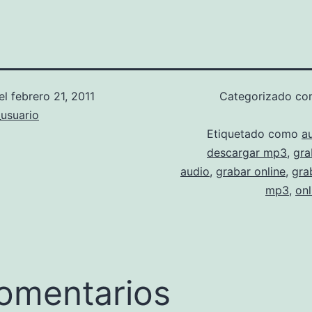
el
febrero 21, 2011
Categorizado c
usuario
Etiquetado como
a
descargar mp3
,
gra
audio
,
grabar online
,
gra
mp3
,
onl
omentarios