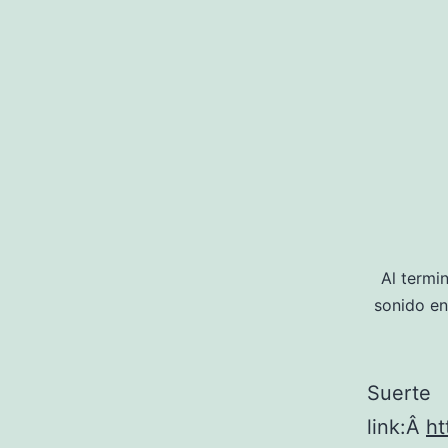
Al termi
sonido en
Suerte
link:Â
ht