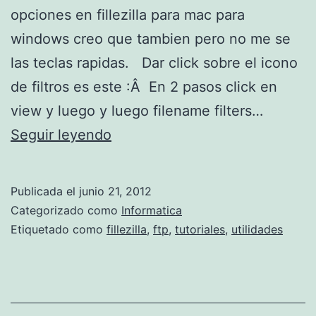
opciones en fillezilla para mac para
windows creo que tambien pero no me se
las teclas rapidas. Dar click sobre el icono
de filtros es este :Â En 2 pasos click en
view y luego y luego filename filters…
P
Seguir leyendo
a
r
Publicada el
junio 21, 2012
a
Categorizado como
Informatica
n
Etiquetado como
fillezilla
,
ftp
,
tutoriales
,
utilidades
o
s
u