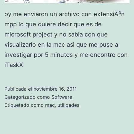
e
r
oy me enviaron un archivo con extensiÃ³n
v
mpp lo que quiere decir que es de
i
microsoft project y no sabia con que
d
visualizarlo en la mac asi que me puse a
o
investigar por 5 minutos y me encontre con
r
iTaskX
c
o
Publicada el
noviembre 16, 2011
n
Categorizado como
Software
f
Etiquetado como
mac
,
utilidades
i
l