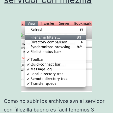
t
S
o
t
P
a
D
c
F
k
s
Como no subir los archivos svn al servidor
con fillezilla bueno es facil tenemos 3