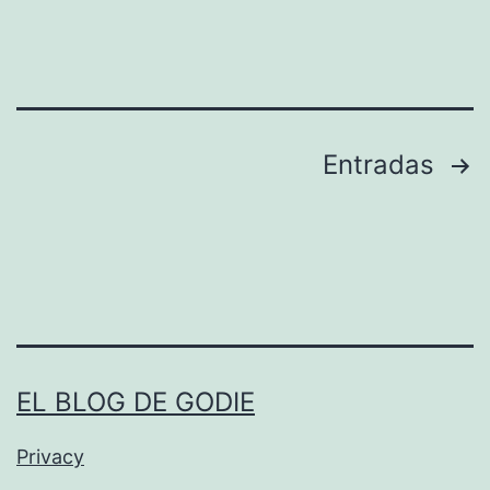
l
e
z
i
l
Paginación
Entradas
l
de
a
entradas
EL BLOG DE GODIE
Privacy