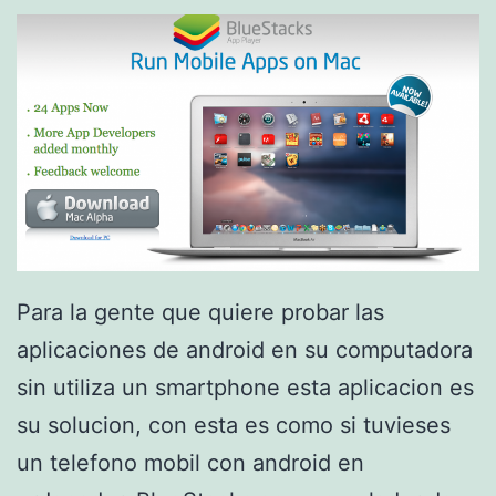
p
e
n
t
u
p
c
o
Para la gente que quiere probar las
m
aplicaciones de android en su computadora
a
sin utiliza un smartphone esta aplicacion es
c
su solucion, con esta es como si tuvieses
un telefono mobil con android en