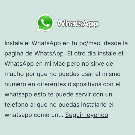
a
r
a
m
e
Instala el WhatsApp en tu pc/mac. desde la
d
pagina de WhatsApp El otro dia instale el
i
WhatsApp en mi Mac pero no sirve de
r
mucho por que no puedes usar el mismo
p
numero en diferentes dispositivos con el
i
whatsapp esto te puede servir con un
x
telefono al que no puedas instalarle el
e
I
whatsapp como un…
Seguir leyendo
l
n
e