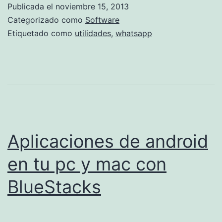
s
Publicada el
noviembre 15, 2013
s
t
Categorizado como
Software
a
Etiquetado como
utilidades
,
whatsapp
l
a
e
l
w
h
Aplicaciones de android
a
en tu pc y mac con
t
BlueStacks
s
a
p