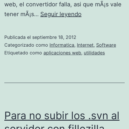
web, el convertidor falla, asi que mÃ¡s vale
p
C
tener mÃ¡s…
Seguir leyendo
c
o
y
n
m
Publicada el
septiembre 18, 2012
v
Categorizado como
Informatica
,
Internet
,
Software
a
e
Etiquetado como
aplicaciones web
,
utilidades
c
r
c
t
o
i
n
r
B
W
l
e
Para no subir los .svn al
u
b
e
servidor con fillezilla