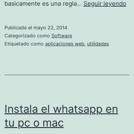
R
basicamente es una regla…
Seguir leyendo
u
u
Publicada el
mayo 22, 2014
l
Categorizado como
Software
u
Etiquetado como
aplicaciones web
,
utilidades
n
a
r
e
g
l
Instala el whatsapp en
a
tu pc o mac
p