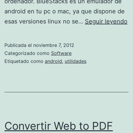
ordenador. BlueStacks es un emulador de
android en tu pc o mac, ya que dispone de
A
esas versiones linux no se…
Seguir leyendo
p
l
Publicada el
noviembre 7, 2012
i
Categorizado como
Software
c
Etiquetado como
android
,
utilidades
a
c
i
o
n
e
Convertir Web to PDF
s