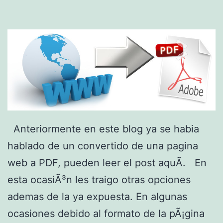
d
e
a
n
d
r
o
Anteriormente en este blog ya se habia
i
hablado de un convertido de una pagina
d
web a PDF, pueden leer el post aquÃ­. En
e
esta ocasiÃ³n les traigo otras opciones
n
ademas de la ya expuesta. En algunas
t
ocasiones debido al formato de la pÃ¡gina
u