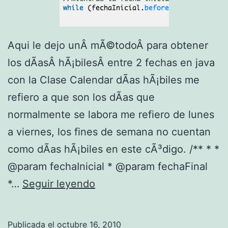
e
s
Aqui le dejo unÂ mÃ©todoÂ para obtener
o
los dÃ­asÂ hÃ¡bilesÂ entre 2 fechas en java
n
con la Clase Calendar dÃ­as hÃ¡biles me
l
refiero a que son los dÃ­as que
i
normalmente se labora me refiero de lunes
n
a viernes, los fines de semana no cuentan
e
como dÃ­as hÃ¡biles en este cÃ³digo. /** * *
@param fechaInicial * @param fechaFinal
O
*…
Seguir leyendo
b
t
Publicada el
octubre 16, 2010