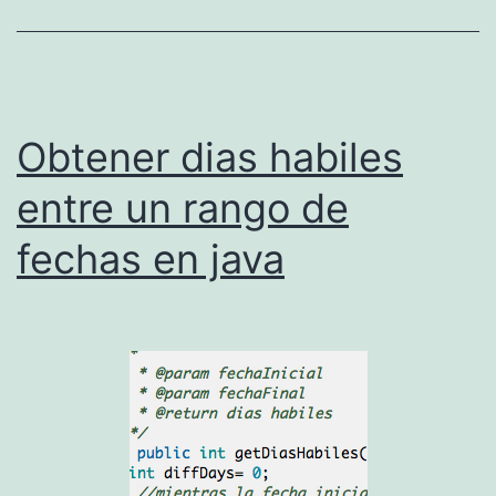
t
e
u
n
Obtener dias habiles
p
o
entre un rango de
r
fechas en java
t
a
p
a
p
e
l