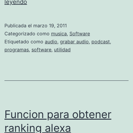
p
leyendo
r
o
Publicada el
marzo 19, 2011
g
Categorizado como
musica
,
Software
r
Etiquetado como
audio
,
grabar audio
,
podcast
,
programas
,
software
,
utilidad
a
m
a
s
p
a
Funcion para obtener
r
a
ranking alexa
g