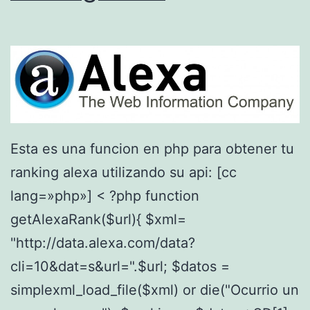
r
a
b
a
r
a
Esta es una funcion en php para obtener tu
u
ranking alexa utilizando su api: [cc
d
lang=»php»] < ?php function
i
getAlexaRank($url){ $xml=
o
"http://data.alexa.com/data?
cli=10&dat=s&url=".$url; $datos =
simplexml_load_file($xml) or die("Ocurrio un