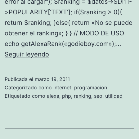
error al cargar"); $ranking = $datos->SD[1]-
>POPULARITY[‘TEXT’]; if($ranking > 0){
return $ranking; }else{ return «No se puede
obtener el ranking»; } } // MODO DE USO
echo getAlexaRank(«godieboy.com»);…
F
Seguir leyendo
u
n
Publicada el
marzo 19, 2011
c
Categorizado como
Internet
,
programacion
i
Etiquetado como
alexa
,
php
,
ranking
,
seo
,
utilidad
o
n
p
a