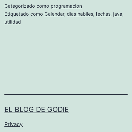
e
Categorizado como
programacion
n
Etiquetado como
Calendar
,
dias habiles
,
fechas
,
java
,
utilidad
e
r
d
i
a
s
h
a
b
EL BLOG DE GODIE
i
l
Privacy