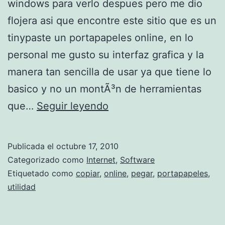
windows para verlo despues pero me dio
i
flojera asi que encontre este sitio que es un
n
tinypaste un portapapeles online, en lo
g
personal me gusto su interfaz grafica y la
a
manera tan sencilla de usar ya que tiene lo
l
basico y no un montÃ³n de herramientas
e
t
que…
Seguir leyendo
x
i
a
n
Publicada el
octubre 17, 2010
y
Categorizado como
Internet
,
Software
p
Etiquetado como
copiar
,
online
,
pegar
,
portapapeles
,
utilidad
a
s