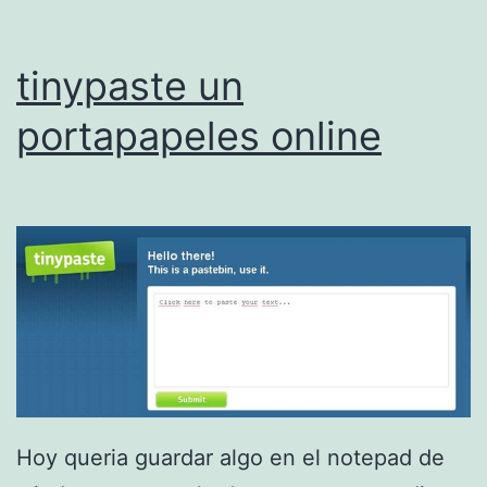
r
a
tinypaste un
o
portapapeles online
b
t
e
n
e
r
r
a
n
Hoy queria guardar algo en el notepad de
k