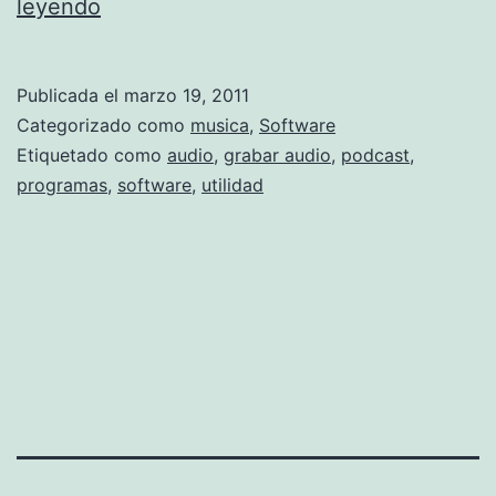
p
leyendo
r
o
Publicada el
marzo 19, 2011
g
Categorizado como
musica
,
Software
r
Etiquetado como
audio
,
grabar audio
,
podcast
,
programas
,
software
,
utilidad
a
m
a
s
p
a
r
a
g