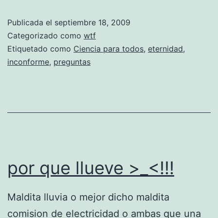
e
Publicada el
septiembre 18, 2009
t
Categorizado como
wtf
e
Etiquetado como
Ciencia para todos
,
eternidad
,
inconforme
,
preguntas
r
n
i
d
a
d
por que llueve >_<!!!
Maldita lluvia o mejor dicho maldita
comision de electricidad o ambas que una