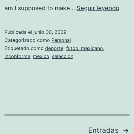
e
M
am I supposed to make…
Seguir leyendo
x
i
i
x
Publicada el
junio 30, 2009
c
d
Categorizado como
Personal
a
e
Etiquetado como
deporte
,
futbol mexicano
,
n
inconforme
,
mexico
,
seleccion
b
a
e
r
r
i
n
c
Paginación
Entradas
h