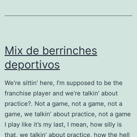
c
n
o
l
Mix de berrinches
o
g
deportivos
i
c
We’re sittin’ here, I’m supposed to be the
a
franchise player and we’re talkin’ about
a
practice?. Not a game, not a game, not a
l
game, we talkin’ about practice, not a game
a
I play like it’s my last, I mean, how silly is
m
that, we talkin’ about practice, how the hell