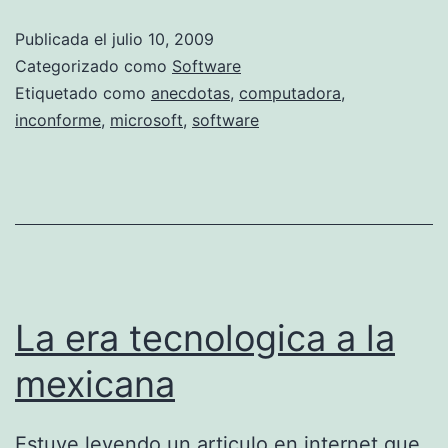
f
Publicada el
julio 10, 2009
i
Categorizado como
Software
c
Etiquetado como
anecdotas
,
computadora
,
inconforme
,
microsoft
,
software
e
S
y
s
t
e
La era tecnologica a la
m
2
mexicana
0
0
Estuve leyendo un articulo en internet que