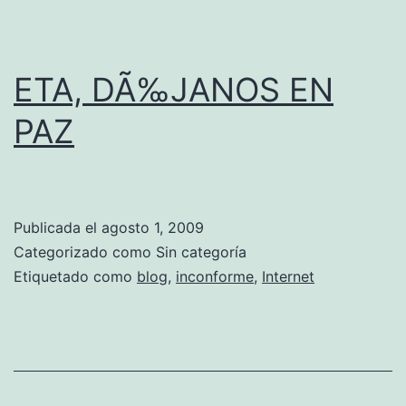
u
e
v
ETA, DÃ‰JANOS EN
e
PAZ
>
_
<
Publicada el
agosto 1, 2009
!
Categorizado como Sin categoría
!
Etiquetado como
blog
,
inconforme
,
Internet
!