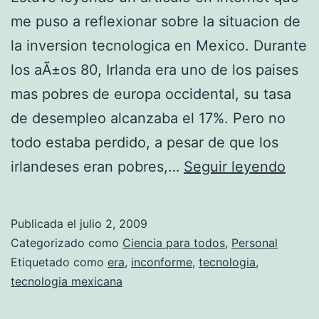
7
me puso a reflexionar sobre la situacion de
la inversion tecnologica en Mexico. Durante
los aÃ±os 80, Irlanda era uno de los paises
mas pobres de europa occidental, su tasa
de desempleo alcanzaba el 17%. Pero no
todo estaba perdido, a pesar de que los
L
irlandeses eran pobres,…
Seguir leyendo
a
e
Publicada el
julio 2, 2009
r
Categorizado como
Ciencia para todos
,
Personal
a
Etiquetado como
era
,
inconforme
,
tecnologia
,
tecnologia mexicana
t
e