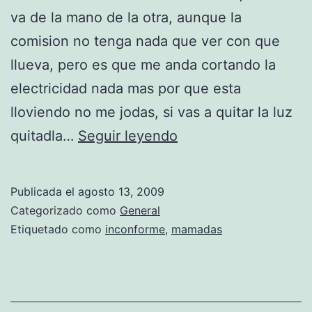
va de la mano de la otra, aunque la
comision no tenga nada que ver con que
llueva, pero es que me anda cortando la
electricidad nada mas por que esta
lloviendo no me jodas, si vas a quitar la luz
p
quitadla…
Seguir leyendo
o
r
Publicada el
agosto 13, 2009
q
Categorizado como
General
u
Etiquetado como
inconforme
,
mamadas
e
l
l