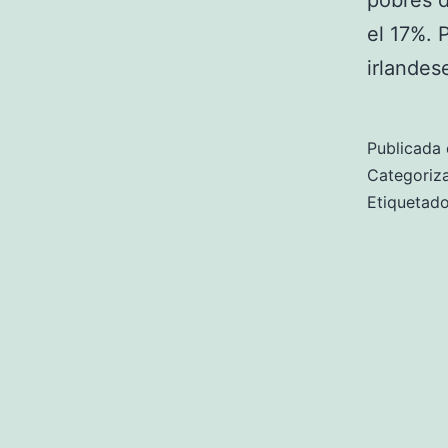
pobres d
el 17%. 
irlandes
Publicada 
Categori
Etiqueta