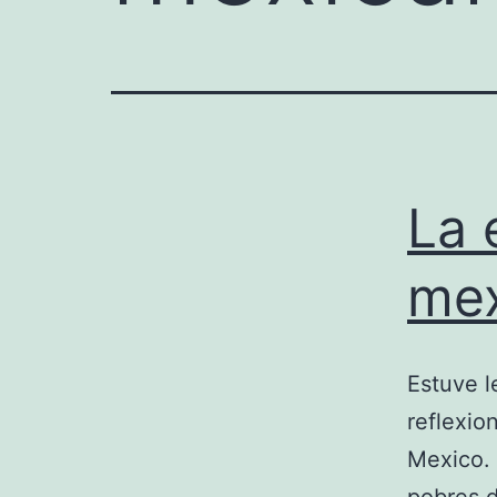
La 
mex
Estuve l
reflexio
Mexico. 