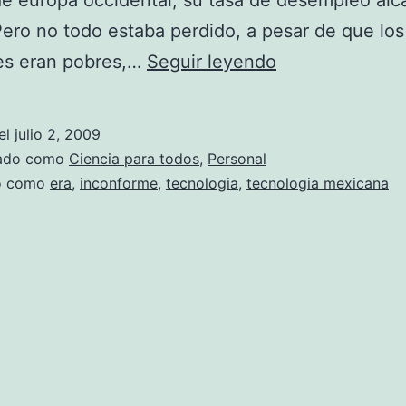
e europa occidental, su tasa de desempleo al
Pero no todo estaba perdido, a pesar de que los
L
es eran pobres,…
Seguir leyendo
a
e
el
julio 2, 2009
r
zado como
Ciencia para todos
,
Personal
a
do como
era
,
inconforme
,
tecnologia
,
tecnologia mexicana
t
e
c
n
o
l
o