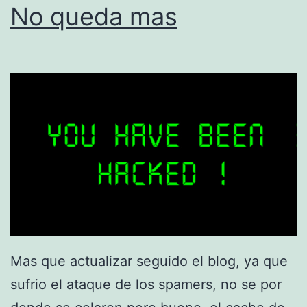
m
No queda mas
m
e
n
t
s
y
b
o
t
o
Mas que actualizar seguido el blog, ya que
n
sufrio el ataque de los spamers, no se por
e