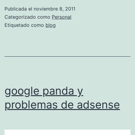
g
Publicada el
noviembre 8, 2011
u
Categorizado como
Personal
n
Etiquetado como
blog
a
s
v
e
c
e
google panda y
s
problemas de adsense