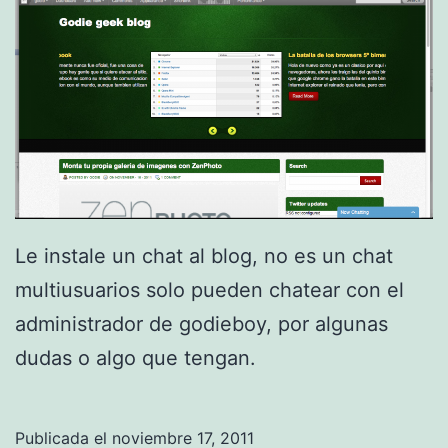
p
r
o
s
p
e
r
Le instale un chat al blog, no es un chat
o
multiusuarios solo pueden chatear con el
2
administrador de godieboy, por algunas
0
dudas o algo que tengan.
1
2
Publicada el
noviembre 17, 2011