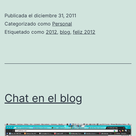
e
l
Publicada el
diciembre 31, 2011
i
Categorizado como
Personal
z
Etiquetado como
2012
,
blog
,
feliz 2012
f
i
n
d
e
a
Chat en el blog
Ã
±
o
y