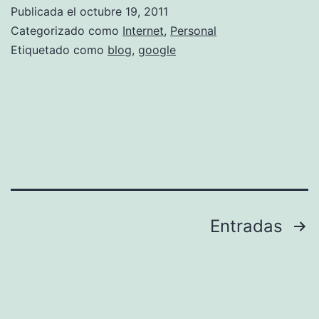
o
Publicada el
octubre 19, 2011
g
Categorizado como
Internet
,
Personal
l
Etiquetado como
blog
,
google
e
p
a
n
d
a
y
Paginación
Entradas
p
de
r
entradas
o
b