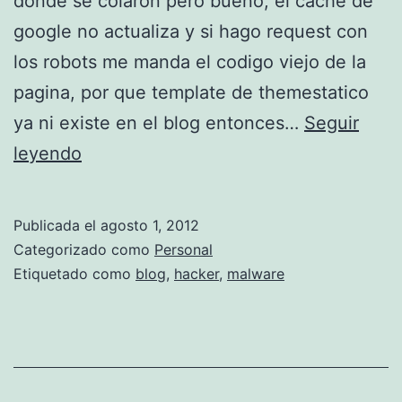
donde se colaron pero bueno, el cache de
s
google no actualiza y si hago request con
s
los robots me manda el codigo viejo de la
o
pagina, por que template de themestatico
c
ya ni existe en el blog entonces…
Seguir
i
N
leyendo
a
o
l
q
e
Publicada el
agosto 1, 2012
u
s
Categorizado como
Personal
e
Etiquetado como
blog
,
hacker
,
malware
d
a
m
a