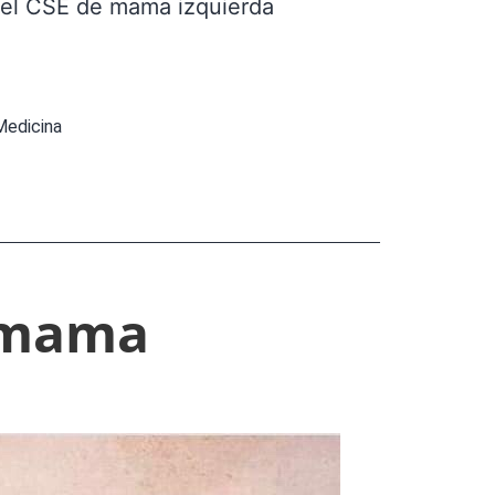
 del CSE de mama izquierda
Medicina
 mama