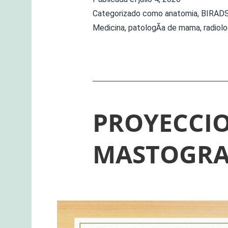
Categorizado como
anatomia
,
BIRAD
Medicina
,
patologÃ­a de mama
,
radiolo
PROYECCI
MASTOGRA