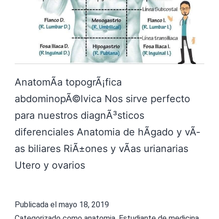
AnatomÃ­a topogrÃ¡fica
abdominopÃ©lvica Nos sirve perfecto
para nuestros diagnÃ³sticos
diferenciales Anatomia de hÃ­gado y vÃ­
as biliares RiÃ±ones y vÃ­as urianarias
Utero y ovarios
Publicada el
mayo 18, 2019
Categorizado como
anatomia
,
Estudiante de medicina
,