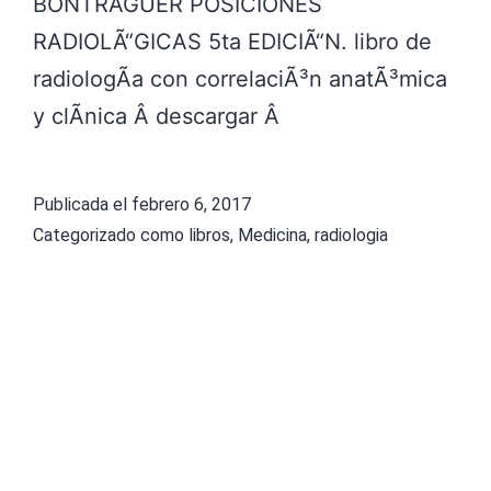
BONTRAGUER POSICIONES
D
RADIOLÃ“GICAS 5ta EDICIÃ“N. libro de
E
radiologÃ­a con correlaciÃ³n anatÃ³mica
N
y clÃ­nica Â descargar Â
C
I
A
Publicada el
febrero 6, 2017
Categorizado como
libros
,
Medicina
,
radiologia
M
E
D
I
C
A
S