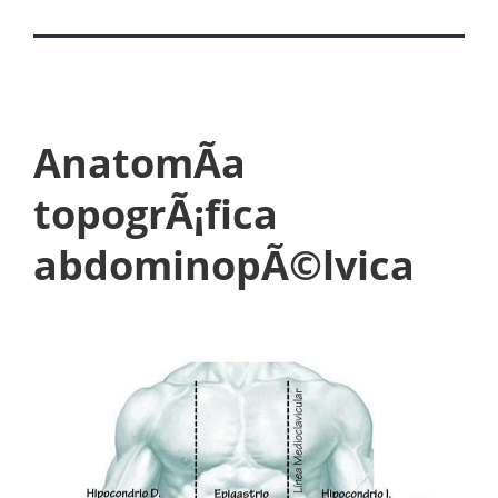
AnatomÃ­a
topogrÃ¡fica
abdominopÃ©lvica