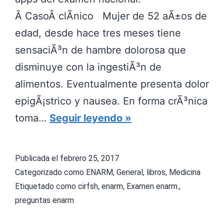
Â CasoÂ clÃ­nico Mujer de 52 aÃ±os de
edad, desde hace tres meses tiene
sensaciÃ³n de hambre dolorosa que
disminuye con la ingestiÃ³n de
alimentos. Eventualmente presenta dolor
epigÃ¡strico y nausea. En forma crÃ³nica
E
toma…
Seguir leyendo
X
A
Publicada el
febrero 25, 2017
M
Categorizado como
ENARM
,
General
,
libros
,
Medicina
E
Etiquetado como
cirfsh
,
enarm
,
Examen enarm.
,
preguntas enarm
N
N