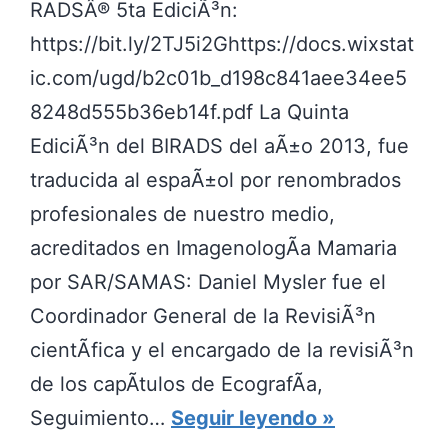
RADSÂ® 5ta EdiciÃ³n:
https://bit.ly/2TJ5i2Ghttps://docs.wixstat
ic.com/ugd/b2c01b_d198c841aee34ee5
8248d555b36eb14f.pdf La Quinta
EdiciÃ³n del BIRADS del aÃ±o 2013, fue
traducida al espaÃ±ol por renombrados
profesionales de nuestro medio,
acreditados en ImagenologÃ­a Mamaria
por SAR/SAMAS: Daniel Mysler fue el
Coordinador General de la RevisiÃ³n
cientÃ­fica y el encargado de la revisiÃ³n
de los capÃ­tulos de EcografÃ­a,
B
Seguimiento…
Seguir leyendo