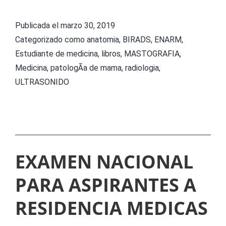
I
R
Publicada el
marzo 30, 2019
A
Categorizado como
anatomia
,
BIRADS
,
ENARM
,
D
Estudiante de medicina
,
libros
,
MASTOGRAFIA
,
Medicina
,
patologÃ­a de mama
,
radiologia
,
S
ULTRASONIDO
5
t
a
e
EXAMEN NACIONAL
d
i
PARA ASPIRANTES A
c
RESIDENCIA MEDICAS
i
Ã