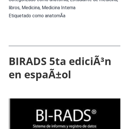
libros
,
Medicina
,
Medicina Interna
Etiquetado como
anatomÃ­a
BIRADS 5ta ediciÃ³n
en espaÃ±ol