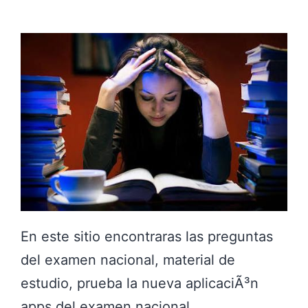
³
n
e
n
e
s
p
a
Ã
±
En este sitio encontraras las preguntas
o
del examen nacional, material de
l
estudio, prueba la nueva aplicaciÃ³n
apps del examen nacional.