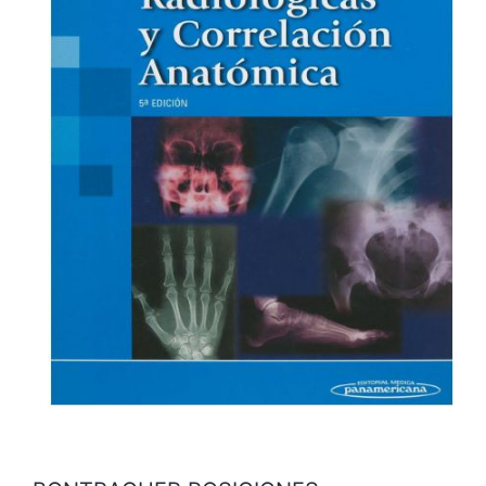
P
I
R
A
N
T
E
S
A
R
E
S
I