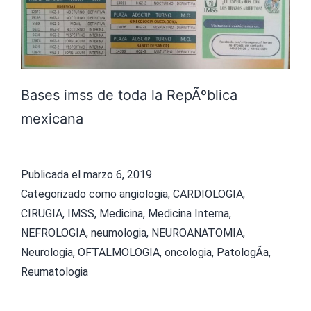
M
.
A
H
Bases imss de toda la RepÃºblica
O
mexicana
R
A
C
Publicada el
marzo 6, 2019
Categorizado como
angiologia
,
CARDIOLOGIA
,
O
CIRUGIA
,
IMSS
,
Medicina
,
Medicina Interna
,
M
NEFROLOGIA
,
neumologia
,
NEUROANATOMIA
,
O
Neurologia
,
OFTALMOLOGIA
,
oncologia
,
PatologÃ­a
,
H
Reumatologia
A