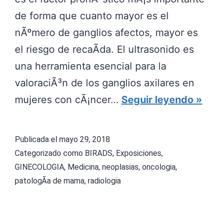
de forma que cuanto mayor es el
nÃºmero de ganglios afectos, mayor es
el riesgo de recaÃ­da. El ultrasonido es
una herramienta esencial para la
valoraciÃ³n de los ganglios axilares en
A
mujeres con cÃ¡ncer…
Seguir leyendo
C
U
Publicada el
mayo 29, 2018
E
Categorizado como
BIRADS
,
Exposiciones
,
R
GINECOLOGIA
,
Medicina
,
neoplasias
,
oncologia
,
patologÃ­a de mama
,
radiologia
D
O
E