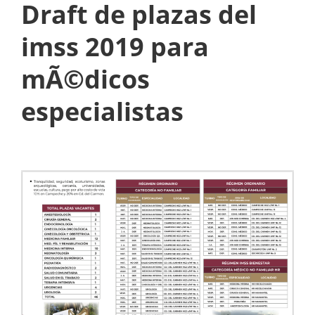
Draft de plazas del
a
s
imss 2019 para
d
mÃ©dicos
e
especialistas
l
i
m
s
s
2
0
1
9