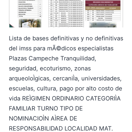
N
E
L
I
Lista de bases definitivas y no definitivas
M
del imss para mÃ©dicos especialistas
S
Plazas Campeche Tranquilidad,
S
seguridad, ecoturismo, zonas
?
arqueoloÌgicas, cercaniÌa, universidades,
?
escuelas, cultura, pago por alto costo de
vida REÌGIMEN ORDINARIO CATEGORIÌA
FAMILIAR TURNO TIPO DE
NOMINACIOÌN AÌREA DE
RESPONSABILIDAD LOCALIDAD MAT.