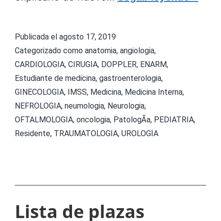
A
Q
Publicada el
agosto 17, 2019
U
Categorizado como
anatomia
,
angiologia
,
E
CARDIOLOGIA
,
CIRUGIA
,
DOPPLER
,
ENARM
,
Estudiante de medicina
,
gastroenterologia
,
D
GINECOLOGIA
,
IMSS
,
Medicina
,
Medicina Interna
,
E
NEFROLOGIA
,
neumologia
,
Neurologia
,
S
OFTALMOLOGIA
,
oncologia
,
PatologÃ­a
,
PEDIATRIA
,
E
Residente
,
TRAUMATOLOGIA
,
UROLOGIA
L
E
C
C
Lista de plazas
I