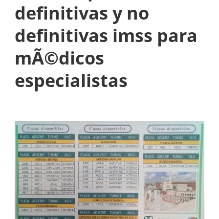
definitivas y no
O
N
definitivas imss para
A
mÃ©dicos
D
especialistas
O
E
N
E
L
E
N
A
R