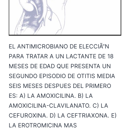
a
m
Ã
©
EL ANTIMICROBIANO DE ELECCIÃ“N
d
PARA TRATAR A UN LACTANTE DE 18
i
MESES DE EDAD QUE PRESENTA UN
c
SEGUNDO EPISODIO DE OTITIS MEDIA
o
SEIS MESES DESPUES DEL PRIMERO
s
ES: A) LA AMOXICILINA. B) LA
e
AMOXICILINA-CLAVILANATO. C) LA
s
CEFUROXINA. D) LA CEFTRIAXONA. E)
p
LA EROTROMICINA MAS
e