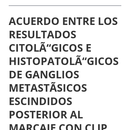
C
O
ACUERDO ENTRE LOS
M
RESULTADOS
E
N
CITOLÃ“GICOS E
T
HISTOPATOLÃ“GICOS
A
DE GANGLIOS
D
O
METASTÃSICOS
ESCINDIDOS
POSTERIOR AL
MARCAJE CON CLIP