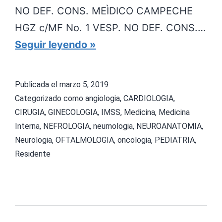
NO DEF. CONS. MEÌDICO CAMPECHE
HGZ c/MF No. 1 VESP. NO DEF. CONS.…
D
Seguir leyendo
r
a
Publicada el
marzo 5, 2019
f
Categorizado como
angiologia
,
CARDIOLOGIA
,
t
CIRUGIA
,
GINECOLOGIA
,
IMSS
,
Medicina
,
Medicina
Interna
,
NEFROLOGIA
,
neumologia
,
NEUROANATOMIA
,
d
Neurologia
,
OFTALMOLOGIA
,
oncologia
,
PEDIATRIA
,
e
Residente
p
l
a
z