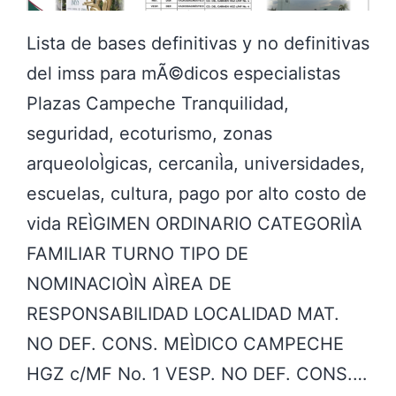
p
a
Lista de bases definitivas y no definitivas
r
del imss para mÃ©dicos especialistas
a
Plazas Campeche Tranquilidad,
m
seguridad, ecoturismo, zonas
Ã
arqueoloÌgicas, cercaniÌa, universidades,
©
escuelas, cultura, pago por alto costo de
d
vida REÌGIMEN ORDINARIO CATEGORIÌA
i
FAMILIAR TURNO TIPO DE
c
NOMINACIOÌN AÌREA DE
o
RESPONSABILIDAD LOCALIDAD MAT.
s
NO DEF. CONS. MEÌDICO CAMPECHE
e
HGZ c/MF No. 1 VESP. NO DEF. CONS.…