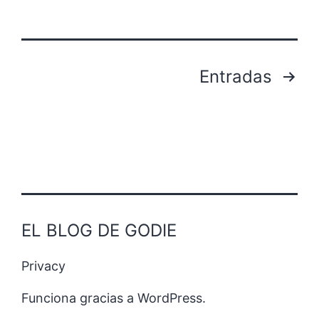
N
T
R
Paginación
Entradas
E
de
L
entradas
O
S
R
E
EL BLOG DE GODIE
S
U
Privacy
L
Funciona gracias a
WordPress
.
T