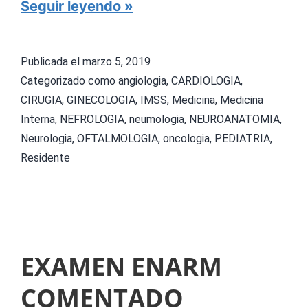
s
D
Seguir leyendo
p
r
e
a
Publicada el
marzo 5, 2019
c
f
Categorizado como
angiologia
,
CARDIOLOGIA
,
i
t
CIRUGIA
,
GINECOLOGIA
,
IMSS
,
Medicina
,
Medicina
a
Interna
,
NEFROLOGIA
,
neumologia
,
NEUROANATOMIA
,
d
Neurologia
,
OFTALMOLOGIA
,
oncologia
,
PEDIATRIA
,
l
e
Residente
i
p
s
l
t
a
a
z
EXAMEN ENARM
s
a
s
COMENTADO