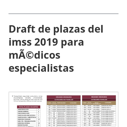
G
O
P
Draft de plazas del
A
imss 2019 para
R
A
mÃ©dicos
Q
especialistas
U
E
D
A
R
E