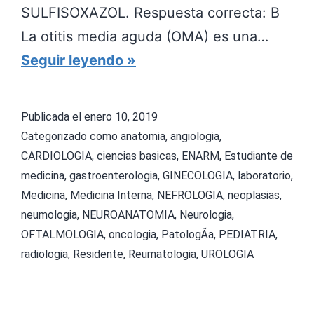
SULFISOXAZOL. Respuesta correcta: B
c
La otitis media aguda (OMA) es una…
i
E
Seguir leyendo
a
X
l
A
i
Publicada el
enero 10, 2019
M
s
Categorizado como
anatomia
,
angiologia
,
E
CARDIOLOGIA
,
ciencias basicas
,
ENARM
,
Estudiante de
t
medicina
,
gastroenterologia
,
GINECOLOGIA
,
laboratorio
,
N
a
Medicina
,
Medicina Interna
,
NEFROLOGIA
,
neoplasias
,
E
s
neumologia
,
NEUROANATOMIA
,
Neurologia
,
N
OFTALMOLOGIA
,
oncologia
,
PatologÃ­a
,
PEDIATRIA
,
A
radiologia
,
Residente
,
Reumatologia
,
UROLOGIA
R
M