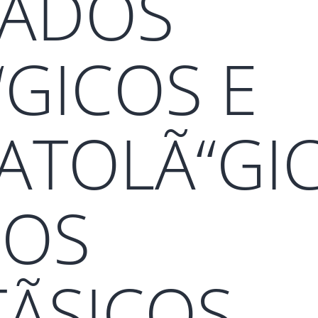
TADOS
“GICOS E
ATOLÃ“GI
IOS
ÃSICOS