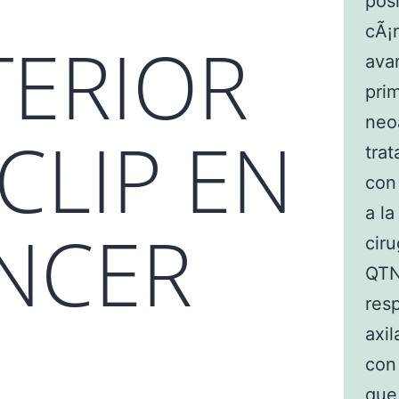
posi
cÃ¡
TERIOR
ava
prim
neo
CLIP EN
tra
con 
a la
NCER
ciru
QTN
res
axil
con 
que