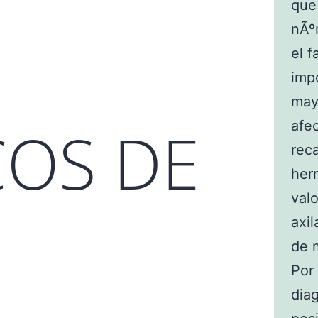
que
nÃº
el 
imp
may
COS DE
afec
reca
herr
valo
axi
de 
Por 
dia