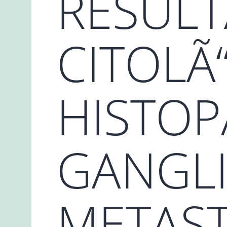
RESUL
CITOLÃ
HISTOP
GANGL
METAST