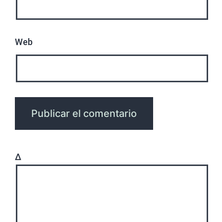
Web
Δ