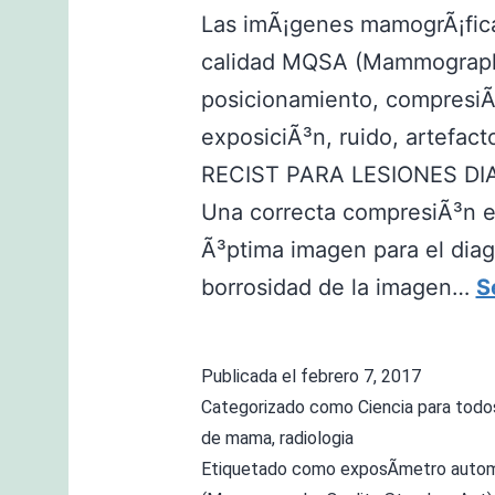
Las imÃ¡genes mamogrÃ¡ficas
calidad MQSA (Mammography
posicionamiento, compresiÃ³
exposiciÃ³n, ruido, artefac
RECIST PARA LESIONES DIAN
Una correcta compresiÃ³n e
Ã³ptima imagen para el diag
borrosidad de la imagen…
S
Publicada el
febrero 7, 2017
Categorizado como
Ciencia para todo
de mama
,
radiologia
Etiquetado como
exposÃ­metro autom