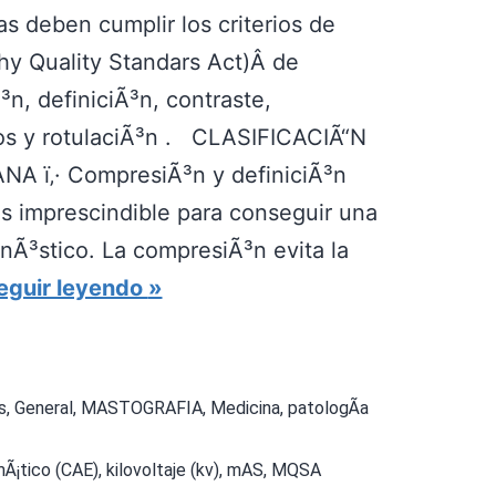
 deben cumplir los criterios de
o
 Quality Standars Act)Â de
s
n, definiciÃ³n, contraste,
t
tos y rotulaciÃ³n . CLASIFICACIÃ“N
e
A ï‚· CompresiÃ³n y definiciÃ³n
c
s imprescindible para conseguir una
n
nÃ³stico. La compresiÃ³n evita la
i
I
eguir leyendo
c
M
o
Ã
s
s
,
General
,
MASTOGRAFIA
,
Medicina
,
patologÃ­a
G
Ã¡tico (CAE)
,
kilovoltaje (kv)
,
mAS
,
MQSA
E