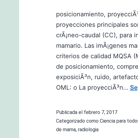
posicionamiento, proyecc
proyecciones principales son
crÃ¡neo-caudal (CC), para in
mamario. Las imÃ¡genes mam
criterios de calidad MQSA 
de posicionamiento, compres
exposiciÃ³n, ruido, artefact
OML: o La proyecciÃ³n…
Se
Publicada el
febrero 7, 2017
Categorizado como
Ciencia para todo
de mama
,
radiologia