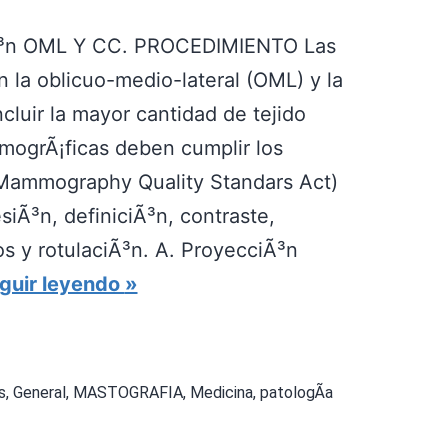
iÃ³n OML Y CC. PROCEDIMIENTO Las
 la oblicuo-medio-lateral (OML) y la
cluir la mayor cantidad de tejido
ogrÃ¡ficas deben cumplir los
(Mammography Quality Standars Act)
iÃ³n, definiciÃ³n, contraste,
os y rotulaciÃ³n. A. ProyecciÃ³n
P
guir leyendo
R
O
Y
s
,
General
,
MASTOGRAFIA
,
Medicina
,
patologÃ­a
E