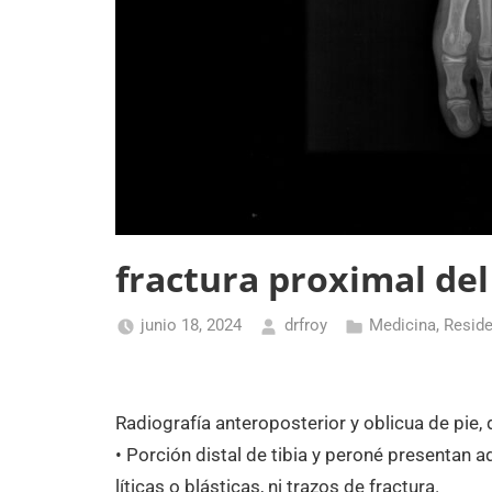
fractura proximal de
junio 18, 2024
drfroy
Medicina
,
Reside
Radiografía anteroposterior y oblicua de pie,
• Porción distal de tibia y peroné presentan 
líticas o blásticas, ni trazos de fractura.