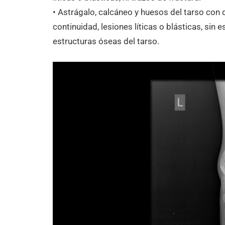
• Astrágalo, calcáneo y huesos del tarso con
continuidad, lesiones líticas o blásticas, sin
estructuras óseas del tarso.