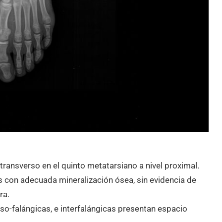
transverso en el quinto metatarsiano a nivel proximal.
 con adecuada mineralización ósea, sin evidencia de
ra.
so-falángicas, e interfalángicas presentan espacio