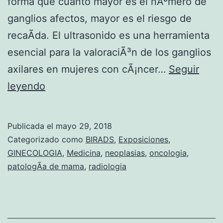
forma que cuanto mayor es el nÃºmero de
ganglios afectos, mayor es el riesgo de
recaÃ­da. El ultrasonido es una herramienta
esencial para la valoraciÃ³n de los ganglios
axilares en mujeres con cÃ¡ncer…
Seguir
A
leyendo
C
U
Publicada el
mayo 29, 2018
E
Categorizado como
BIRADS
,
Exposiciones
,
R
GINECOLOGIA
,
Medicina
,
neoplasias
,
oncologia
,
patologÃ­a de mama
,
radiologia
D
O
E
N