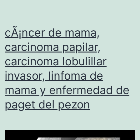
T
R
cÃ¡ncer de mama,
E
L
carcinoma papilar,
O
carcinoma lobulillar
S
invasor, linfoma de
R
E
mama y enfermedad de
S
paget del pezon
U
L
T
A