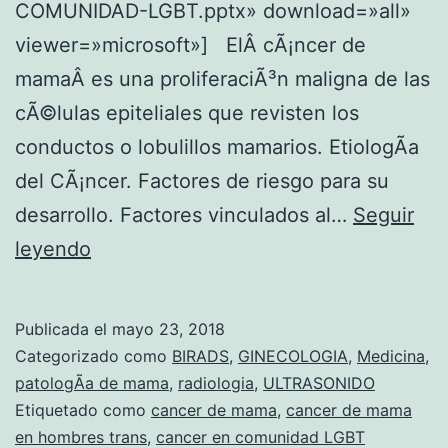
COMUNIDAD-LGBT.pptx» download=»all»
R
f
viewer=»microsoft»] ElÂ cÃ¡ncer de
C
o
mamaÂ es una proliferaciÃ³n maligna de las
A
m
cÃ©lulas epiteliales que revisten los
J
a
conductos o lobulillos mamarios. EtiologÃ­a
E
d
del CÃ¡ncer. Factores de riesgo para su
C
e
desarrollo. Factores vinculados al…
Seguir
O
m
C
leyendo
N
a
a
C
m
n
L
Publicada el
mayo 23, 2018
a
c
Categorizado como
BIRADS
,
GINECOLOGIA
,
Medicina
,
I
y
e
patologÃ­a de mama
,
radiologia
,
ULTRASONIDO
P
e
Etiquetado como
cancer de mama
,
cancer de mama
r
E
en hombres trans
,
cancer en comunidad LGBT
n