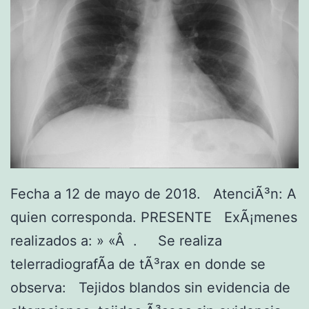
e
t
N
t
e
C
d
s
E
e
t
R
l
r
D
p
a
E
e
n
M
z
s
Fecha a 12 de mayo de 2018. AtenciÃ³n: A
A
o
e
quien corresponda. PRESENTE ExÃ¡menes
M
n
x
realizados a: » «Â . Se realiza
A
u
telerradiografÃ­a de tÃ³rax en donde se
Q
a
observa: Tejidos blandos sin evidencia de
U
l