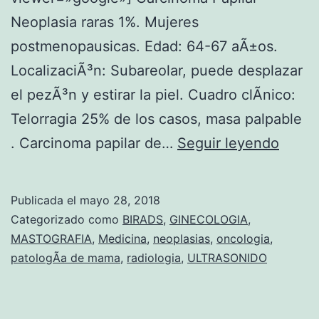
O
Neoplasia raras 1%. Mujeres
S
postmenopausicas. Edad: 64-67 aÃ±os.
E
LocalizaciÃ³n: Subareolar, puede desplazar
H
el pezÃ³n y estirar la piel. Cuadro clÃ­nico:
I
Telorragia 25% de los casos, masa palpable
S
c
. Carcinoma papilar de…
Seguir leyendo
T
Ã
O
¡
Publicada el
mayo 28, 2018
P
n
Categorizado como
BIRADS
,
GINECOLOGIA
,
A
c
MASTOGRAFIA
,
Medicina
,
neoplasias
,
oncologia
,
T
patologÃ­a de mama
,
radiologia
,
ULTRASONIDO
e
O
r
L
d