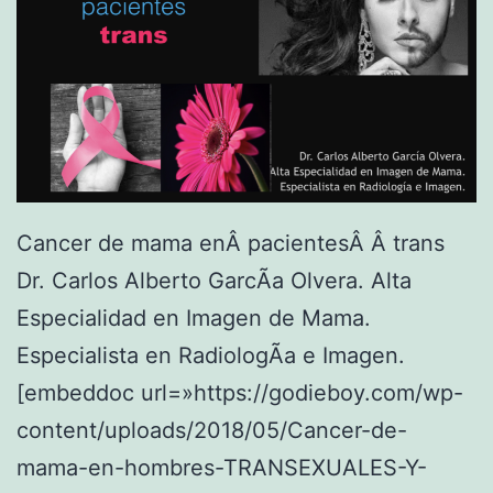
p
l
P
a
a
O
c
r
S
i
i
T
e
n
E
n
v
R
t
a
Cancer de mama enÂ pacientesÂ Â trans
I
e
s
Dr. Carlos Alberto GarcÃ­a Olvera. Alta
O
s
o
Especialidad en Imagen de Mama.
R
T
r
Especialista en RadiologÃ­a e Imagen.
A
R
,
[embeddoc url=»https://godieboy.com/wp-
L
A
l
content/uploads/2018/05/Cancer-de-
M
N
i
mama-en-hombres-TRANSEXUALES-Y-
A
S
n