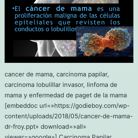
D
O
S
C
I
T
O
cancer de mama, carcinoma papilar,
L
carcinoma lobulillar invasor, linfoma de
Ã
mama y enfermedad de paget de la mama
“
[embeddoc url=»https://godieboy.com/wp-
G
content/uploads/2018/05/cancer-de-mama-
I
dr-froy.ppt» download=»all»
C
viewer=»google»] Carcinoma Papilar