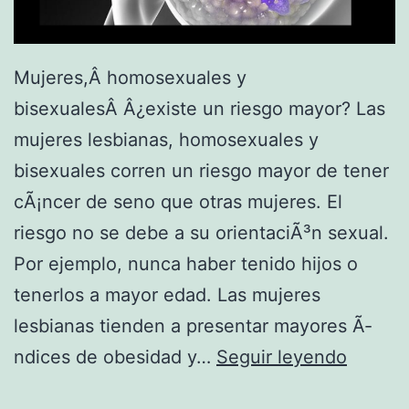
L
m
I
a
O
Mujeres,Â homosexuales y
p
S
bisexualesÂ Â¿existe un riesgo mayor? Las
a
M
mujeres lesbianas, homosexuales y
p
E
bisexuales corren un riesgo mayor de tener
i
T
cÃ¡ncer de seno que otras mujeres. El
l
A
riesgo no se debe a su orientaciÃ³n sexual.
a
S
Por ejemplo, nunca haber tenido hijos o
r
T
tenerlos a mayor edad. Las mujeres
,
Ã
lesbianas tienden a presentar mayores Ã­
c
C
ndices de obesidad y…
Seguir leyendo
a
S
a
r
I