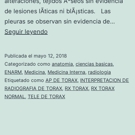
alteraciones, tejidos Ã³seos sin evidencia
E
e
de lesiones lÃ­ticas ni blÃ¡sticas. Las
R
s
pleuras se observan sin evidencia de…
E
I
Seguir leyendo
C
N
I
T
B
Publicada el
mayo 12, 2018
E
I
Categorizado como
anatomia
,
ciencias basicas
,
R
ENARM
,
Medicina
,
Medicina Interna
,
radiologia
E
Etiquetado como
AP DE TORAX
,
INTERPRETACION DE
P
R
RADIOGRAFIA DE TORAX
,
RX TORAX
,
RX TORAX
R
O
NORMAL
,
TELE DE TORAX
E
N
T
Q
A
U
C
I