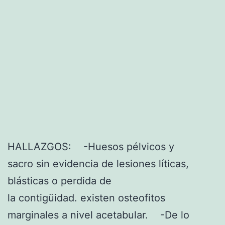
R
c
O
h
C
a
E
S
O
N
E
U
HALLAZGOS: -Huesos pélvicos y
M
sacro sin evidencia de lesiones líticas,
Ó
blásticas o perdida de
N
la contigüidad. existen osteofitos
I
marginales a nivel acetabular. -De lo
C