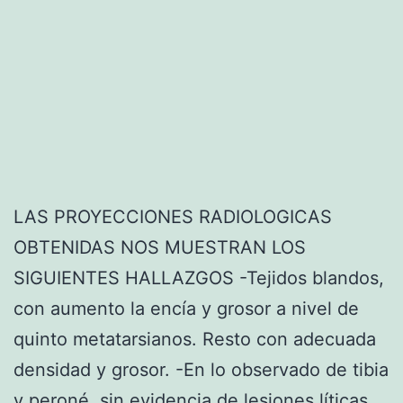
o
r
d
o
s
i
s
LAS PROYECCIONES RADIOLOGICAS
c
OBTENIDAS NOS MUESTRAN LOS
e
SIGUIENTES HALLAZGOS -Tejidos blandos,
r
con aumento la encía y grosor a nivel de
v
quinto metatarsianos. Resto con adecuada
i
densidad y grosor. -En lo observado de tibia
c
y peroné, sin evidencia de lesiones líticas,