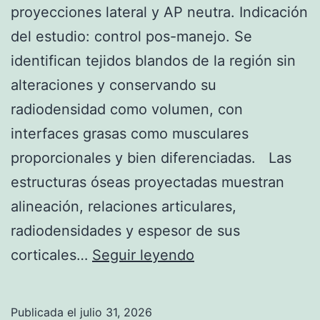
O
p
proyecciones lateral y AP neutra. Indicación
,
l
del estudio: control pos-manejo. Se
N
a
identifican tejidos blandos de la región sin
O
s
alteraciones y conservando su
D
t
radiodensidad como volumen, con
E
i
interfaces grasas como musculares
S
a
proporcionales y bien diferenciadas. Las
P
estructuras óseas proyectadas muestran
L
alineación, relaciones articulares,
A
radiodensidades y espesor de sus
Z
C
corticales…
Seguir leyendo
A
a
D
m
Publicada el
julio 31, 2026
A