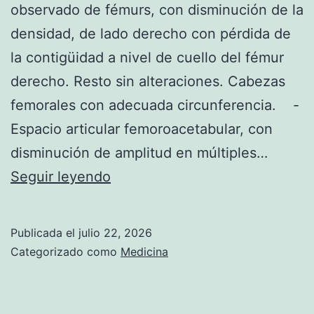
observado de fémurs, con disminución de la
O
densidad, de lado derecho con pérdida de
E
la contigüidad a nivel de cuello del fémur
N
derecho. Resto sin alteraciones. Cabezas
P
femorales con adecuada circunferencia. -
U
Espacio articular femoroacetabular, con
L
disminución de amplitud en múltiples…
M
C
Seguir leyendo
Ó
O
N
N
Publicada el
julio 22, 2026
D
F
Categorizado como
Medicina
E
R
R
A
E