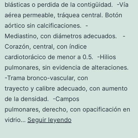
blásticas o perdida de la contigüidad. -Vía
f
aérea permeable, tráquea central. Botón
i
aórtico sin calcificaciones. -
s
Mediastino, con diámetros adecuados. -
i
Corazón, central, con índice
s
cardiotorácico de menor a 0.5. -Hilios
p
pulmonares, sin evidencia de alteraciones.
r
-Trama bronco-vascular, con
o
trayecto y calibre adecuado, con aumento
x
de la densidad. -Campos
i
pulmonares, derecho, con opacificación en
m
E
vidrio…
Seguir leyendo
a
X
l