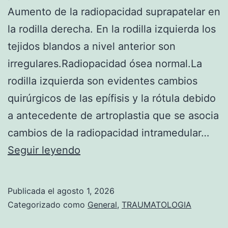
A
Aumento de la radiopacidad suprapatelar en
I
D
la rodilla derecha. En la rodilla izquierda los
I
tejidos blandos a nivel anterior son
A
irregulares.Radiopacidad ósea normal.La
F
rodilla izquierda son evidentes cambios
I
quirúrgicos de las epífisis y la rótula debido
S
a antecedente de artroplastia que se asocia
I
cambios de la radiopacidad intramedular…
A
a
Seguir leyendo
R
n
I
t
Publicada el
agosto 1, 2026
A
e
Categorizado como
General
,
TRAUMATOLOGIA
D
c