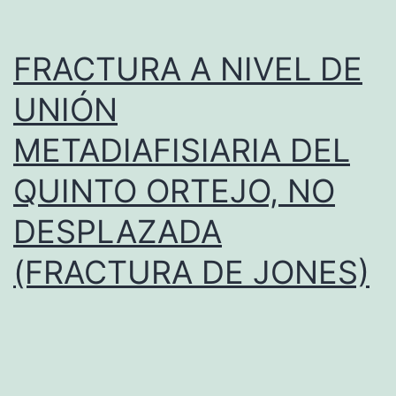
n
v
FRACTURA A NIVEL DE
e
UNIÓN
r
METADIAFISIARIA DEL
s
i
QUINTO ORTEJO, NO
ó
DESPLAZADA
n
d
(FRACTURA DE JONES)
e
l
a
l