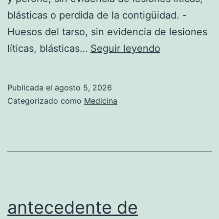
a
blásticas o perdida de la contigüidad. -
l
Huesos del tarso, sin evidencia de lesiones
a
F
líticas, blásticas…
Seguir leyendo
d
R
e
A
Publicada el
agosto 5, 2026
s
C
Categorizado como
Medicina
c
T
a
U
r
R
t
A
a
A
r
N
antecedente de
e
I