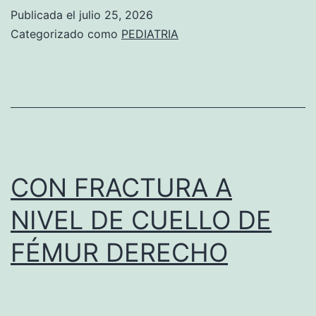
I
Publicada el
julio 25, 2026
d
S
Categorizado como
PEDIATRIA
e
T
l
E
a
N
t
D
i
A
b
T
CON FRACTURA A
i
O
a
NIVEL DE CUELLO DE
S
d
FÉMUR DERECHO
D
e
E
r
P
e