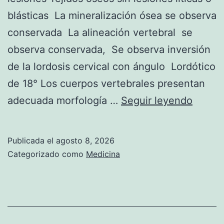
blásticas La mineralización ósea se observa
conservada La alineación vertebral se
observa conservada, Se observa inversión
de la lordosis cervical con ángulo Lordótico
de 18° Los cuerpos vertebrales presentan
D
adecuada morfología …
Seguir leyendo
a
t
Publicada el
agosto 8, 2026
o
Categorizado como
Medicina
s
d
e
i