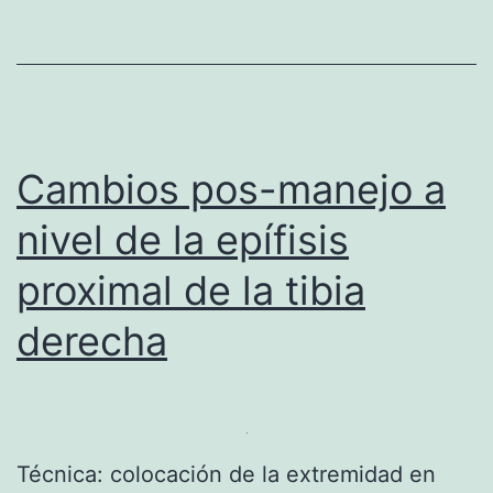
E
e
L
d
Q
e
U
n
I
t
Cambios pos-manejo a
N
e
nivel de la epífisis
T
d
O
proximal de la tibia
e
O
a
derecha
R
r
T
t
E
r
J
o
Técnica: colocación de la extremidad en