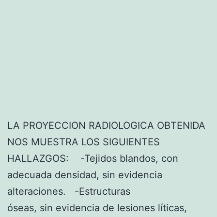
o
N
a
E
n
S
i
)
v
e
l
d
LA PROYECCION RADIOLOGICA OBTENIDA
e
NOS MUESTRA LOS SIGUIENTES
l
HALLAZGOS: -Tejidos blandos, con
a
adecuada densidad, sin evidencia
e
alteraciones. -Estructuras
p
óseas, sin evidencia de lesiones líticas,
í