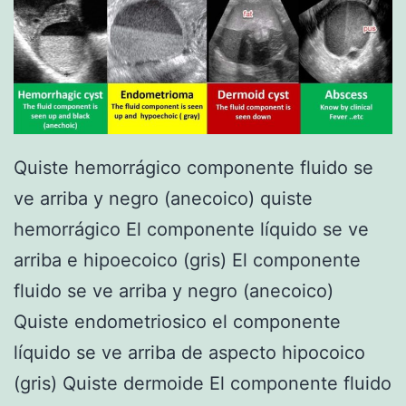
e
l
o
v
a
r
Quiste hemorrágico componente fluido se
i
ve arriba y negro (anecoico) quiste
o
hemorrágico El componente líquido se ve
arriba e hipoecoico (gris) El componente
fluido se ve arriba y negro (anecoico)
Quiste endometriosico el componente
líquido se ve arriba de aspecto hipocoico
(gris) Quiste dermoide El componente fluido