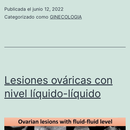
m
Publicada el
junio 12, 2022
a
Categorizado como
GINECOLOGIA
ñ
o
y
v
o
l
Lesiones ováricas con
u
nivel líquido-líquido
m
e
n
d