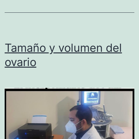
i
a
d
e
Tamaño y volumen del
o
ovario
v
a
r
i
o