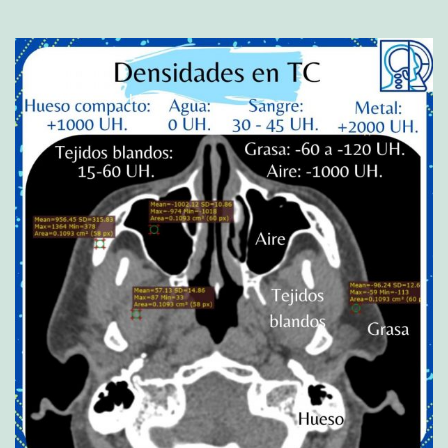
T
R
O
F
I
A
D
E
P
I
L
O
R
O