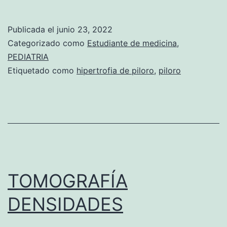
E
P
Publicada el
junio 23, 2022
O
Categorizado como
Estudiante de medicina
,
R
PEDIATRIA
Etiquetado como
hipertrofia de piloro
,
piloro
T
E
D
E
H
I
TOMOGRAFÍA
P
E
DENSIDADES
R