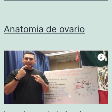
I
C
O
Anatomia de ovario
R
E
T
I
N
O
B
L
A
S