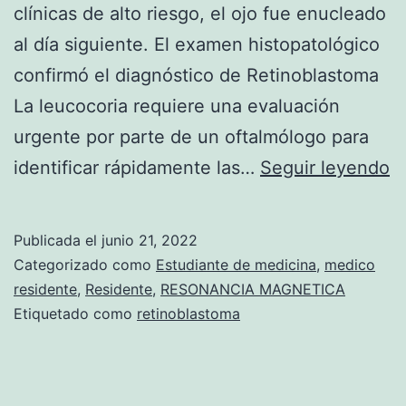
clínicas de alto riesgo, el ojo fue enucleado
al día siguiente. El examen histopatológico
confirmó el diagnóstico de Retinoblastoma
La leucocoria requiere una evaluación
urgente por parte de un oftalmólogo para
C
identificar rápidamente las…
Seguir leyendo
A
S
Publicada el
junio 21, 2022
O
Categorizado como
Estudiante de medicina
,
medico
C
residente
,
Residente
,
RESONANCIA MAGNETICA
Etiquetado como
retinoblastoma
L
Í
N