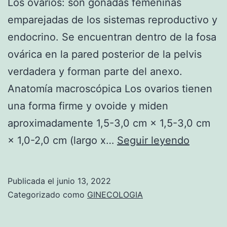
T
Los ovarios: son gónadas femeninas
O
emparejadas de los sistemas reproductivo y
M
endocrino. Se encuentran dentro de la fosa
A
ovárica en la pared posterior de la pelvis
verdadera y forman parte del anexo.
Anatomía macroscópica Los ovarios tienen
una forma firme y ovoide y miden
aproximadamente 1,5-3,0 cm × 1,5-3,0 cm
A
× 1,0-2,0 cm (largo x…
Seguir leyendo
n
a
Publicada el
junio 13, 2022
t
Categorizado como
GINECOLOGIA
o
m