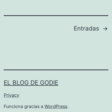
O
N
E
Paginación
Entradas
N
A
de
R
entradas
M
,
P
R
EL BLOG DE GODIE
E
Privacy
G
U
Funciona gracias a
WordPress
.