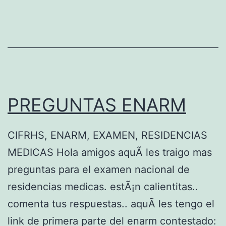
M
E
E
N
C
O
PREGUNTAS ENARM
N
T
CIFRHS, ENARM, EXAMEN, RESIDENCIAS
R
MEDICAS Hola amigos aquÃ­ les traigo mas
Ã
preguntas para el examen nacional de
‰
residencias medicas. estÃ¡n calientitas..
W
comenta tus respuestas.. aquÃ­ les tengo el
O
link de primera parte del enarm contestado: