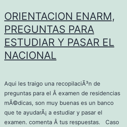
A
N
ORIENTACION ENARM,
…
A
R
PREGUNTAS PARA
M
ESTUDIAR Y PASAR EL
NACIONAL
Aqui les traigo una recopilaciÃ³n de
preguntas para el Â examen de residencias
mÃ©dicas, son muy buenas es un banco
que te ayudarÃ¡ a estudiar y pasar el
examen. comenta Â tus respuestas. Caso