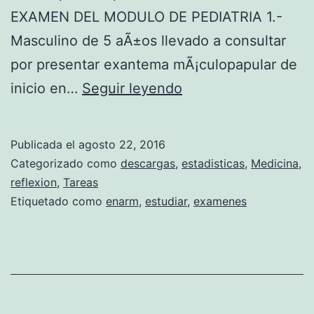
O
EXAMEN DEL MODULO DE PEDIATRIA 1.-
O
Masculino de 5 aÃ±os llevado a consultar
W
por presentar exantema mÃ¡culopapular de
E
P
inicio en…
Seguir leyendo
N
R
L
E
Publicada el
agosto 22, 2016
A
G
Categorizado como
descargas
,
estadisticas
,
Medicina
,
J
U
reflexion
,
Tareas
Etiquetado como
enarm
,
estudiar
,
examenes
O
N
R
T
N
A
A
S
D
E