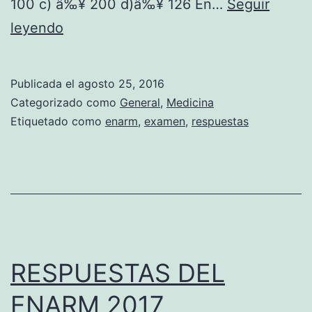
100 c) â‰¥ 200 d)â‰¥ 126 En…
Seguir
D
R
leyendo
E
E
L
S
Publicada el
agosto 25, 2016
E
P
Categorizado como
General
,
Medicina
X
U
Etiquetado como
enarm
,
examen
,
respuestas
A
E
M
S
E
T
N
A
E
S
N
D
RESPUESTAS DEL
A
E
ENARM 2017
R
L