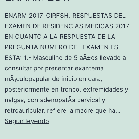
M
E
ENARM 2017, CIRFSH, RESPUESTAS DEL
D
N
EXAMEN DE RESIDENCIAS MEDICAS 2017
E
A
EN CUANTO A LA RESPUESTA DE LA
R
R
PREGUNTA NUMERO DEL EXAMEN ES
E
M
ESTA: 1.- Masculino de 5 aÃ±os llevado a
S
2
consultar por presentar exantema
I
0
mÃ¡culopapular de inicio en cara,
D
1
posteriormente en tronco, extremidades y
E
7
nalgas, con adenopatÃ­a cervical y
N
retroauricular, refiere la madre que ha…
C
R
Seguir leyendo
I
E
A