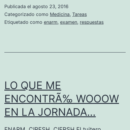
S
S
Publicada el
agosto 23, 2016
P
M
Categorizado como
Medicina
,
Tareas
U
Etiquetado como
enarm
,
examen
,
respuestas
E
E
D
S
I
T
C
A
A
S
S
D
LO QUE ME
E
ENCONTRÃ‰ WOOOW
L
EN LA JORNADA…
E
N
ENARM, CIRFSH, CIFRSH El tuitero