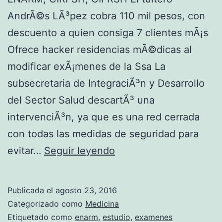
A
AndrÃ©s LÃ³pez cobra 110 mil pesos, con
R
descuento a quien consiga 7 clientes mÃ¡s
M
Ofrece hacker residencias mÃ©dicas al
2
modificar exÃ¡menes de la Ssa La
0
subsecretaria de IntegraciÃ³n y Desarrollo
1
del Sector Salud descartÃ³ una
7
intervenciÃ³n, ya que es una red cerrada
con todas las medidas de seguridad para
L
evitar…
Seguir leyendo
O
Q
Publicada el
agosto 23, 2016
U
Categorizado como
Medicina
E
Etiquetado como
enarm
,
estudio
,
examenes