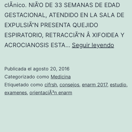
clÃ­nico. NIÃ‘O DE 33 SEMANAS DE EDAD
GESTACIONAL, ATENDIDO EN LA SALA DE
EXPULSIÃ“N PRESENTA QUEJIDO
ESPIRATORIO, RETRACCIÃ“N Â XIFOIDEA Y
O
ACROCIANOSIS ESTA…
Seguir leyendo
R
I
Publicada el
agosto 20, 2016
E
Categorizado como
Medicina
N
Etiquetado como
cifrsh
,
consejos
,
enarm 2017
,
estudio
,
examenes
,
orientaciÃ³n enarm
T
A
C
I