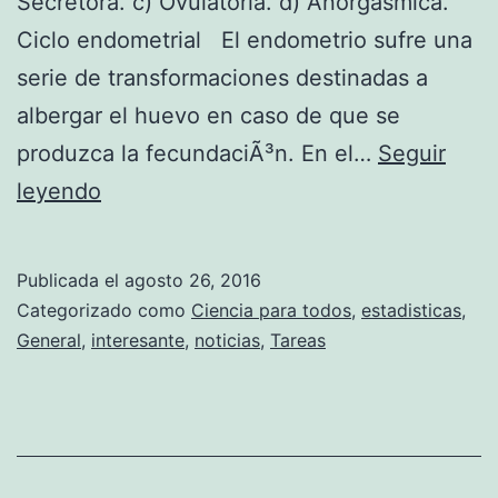
Secretora. c) Ovulatoria. d) Anorgasmica.
Ciclo endometrial El endometrio sufre una
serie de transformaciones destinadas a
albergar el huevo en caso de que se
produzca la fecundaciÃ³n. En el…
Seguir
R
leyendo
E
S
Publicada el
agosto 26, 2016
P
Categorizado como
Ciencia para todos
,
estadisticas
,
U
General
,
interesante
,
noticias
,
Tareas
E
S
T
A