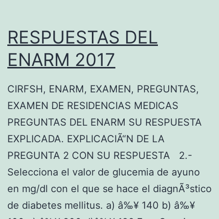
D
E
RESPUESTAS DEL
L
ENARM 2017
A
P
CIRFSH, ENARM, EXAMEN, PREGUNTAS,
R
EXAMEN DE RESIDENCIAS MEDICAS
E
PREGUNTAS DEL ENARM SU RESPUESTA
G
EXPLICADA. EXPLICACIÃ“N DE LA
U
PREGUNTA 2 CON SU RESPUESTA 2.-
N
Selecciona el valor de glucemia de ayuno
T
en mg/dl con el que se hace el diagnÃ³stico
A
de diabetes mellitus. a) â‰¥ 140 b) â‰¥
3