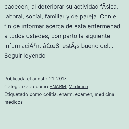
padecen, al deteriorar su actividad fÃ­sica,
N
laboral, social, familiar y de pareja. Con el
O
fin de informar acerca de esta enfermedad
D
a todos ustedes, comparto la siguiente
E
informaciÃ³n. â€œSi estÃ¡s bueno del…
L
L
Seguir leyendo
G
A
A
C
D
Publicada el
agosto 21, 2017
O
Categorizado como
ENARM
,
Medicina
O
L
Etiquetado como
colitis
,
enarm
,
examen
,
medicina
,
V
medicos
I
T
I