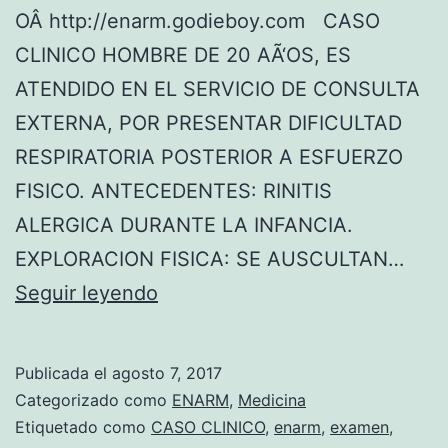
OÂ http://enarm.godieboy.com CASO
CLINICO HOMBRE DE 20 AÃ‘OS, ES
ATENDIDO EN EL SERVICIO DE CONSULTA
EXTERNA, POR PRESENTAR DIFICULTAD
RESPIRATORIA POSTERIOR A ESFUERZO
FISICO. ANTECEDENTES: RINITIS
ALERGICA DURANTE LA INFANCIA.
EXPLORACION FISICA: SE AUSCULTAN…
C
Seguir leyendo
A
S
Publicada el
agosto 7, 2017
O
Categorizado como
ENARM
,
Medicina
C
Etiquetado como
CASO CLINICO
,
enarm
,
examen
,