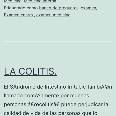
O
L
Medicina
,
Medicina Interna
Etiquetado como
banco de preguntas
,
examen
,
S
O
Examen enarm.
,
examen medicina
G
I
A
D
E
I
LA COLITIS.
N
T
El SÃ­ndrome de Intestino Irritable tambiÃ©n
E
llamado comÃºnmente por muchas
S
personas â€œcolitisâ€ puede perjudicar la
T
calidad de vida de las personas que lo
I