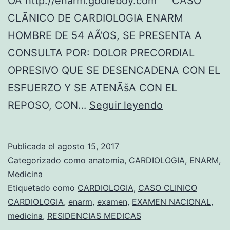
OÂ http://enarm.godieboy.com CASO
CLÃNICO DE CARDIOLOGIA ENARM
HOMBRE DE 54 AÃ‘OS, SE PRESENTA A
CONSULTA POR: DOLOR PRECORDIAL
OPRESIVO QUE SE DESENCADENA CON EL
ESFUERZO Y SE ATENÃšA CON EL
C
REPOSO, CON…
Seguir leyendo
A
S
Publicada el
agosto 15, 2017
O
Categorizado como
anatomia
,
CARDIOLOGIA
,
ENARM
,
C
Medicina
Etiquetado como
CARDIOLOGIA
,
CASO CLINICO
L
CARDIOLOGIA
,
enarm
,
examen
,
EXAMEN NACIONAL
,
I
medicina
,
RESIDENCIAS MEDICAS
N