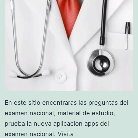
A
P
A
S
A
R
E
L
E
N
En este sitio encontraras las preguntas del
A
examen nacional, material de estudio,
R
prueba la nueva aplicacion apps del
M
examen nacional. Visita