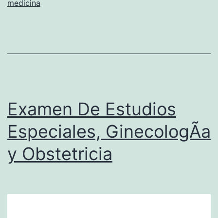
medicina
L
I
N
I
C
O
Examen De Estudios
E
N
Especiales, GinecologÃ­a
A
y Obstetricia
R
M
D
E