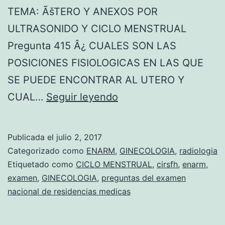
TEMA: ÃšTERO Y ANEXOS POR
ULTRASONIDO Y CICLO MENSTRUAL
Pregunta 415 Â¿ CUALES SON LAS
POSICIONES FISIOLOGICAS EN LAS QUE
SE PUEDE ENCONTRAR AL UTERO Y
E
CUAL…
Seguir leyendo
x
a
Publicada el
julio 2, 2017
m
Categorizado como
ENARM
,
GINECOLOGIA
,
radiologia
e
Etiquetado como
CICLO MENSTRUAL
,
cirsfh
,
enarm
,
examen
,
GINECOLOGIA
,
preguntas del examen
n
nacional de residencias medicas
D
e