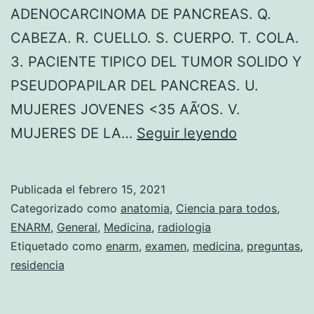
ADENOCARCINOMA DE PANCREAS. Q.
CABEZA. R. CUELLO. S. CUERPO. T. COLA.
3. PACIENTE TIPICO DEL TUMOR SOLIDO Y
PSEUDOPAPILAR DEL PANCREAS. U.
MUJERES JOVENES <35 AÃ‘OS. V.
P
MUJERES DE LA…
Seguir leyendo
r
e
Publicada el
febrero 15, 2021
g
Categorizado como
anatomia
,
Ciencia para todos
,
u
ENARM
,
General
,
Medicina
,
radiologia
Etiquetado como
enarm
,
examen
,
medicina
,
preguntas
,
n
residencia
t
a