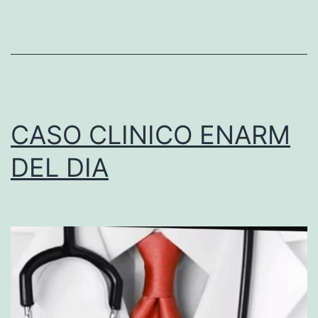
I
C
O
S
E
CASO CLINICO ENARM
M
DEL DIA
A
N
A
L
P
A
R