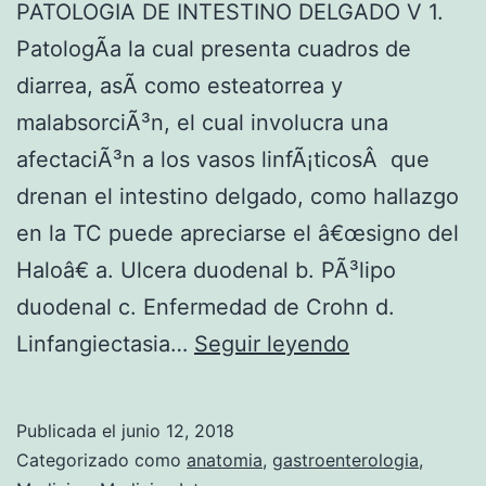
E
PATOLOGIA DE INTESTINO DELGADO V 1.
A
PatologÃ­a la cual presenta cuadros de
T
diarrea, asÃ­ como esteatorrea y
I
malabsorciÃ³n, el cual involucra una
C
afectaciÃ³n a los vasos linfÃ¡ticosÂ que
O
drenan el intestino delgado, como hallazgo
S
en la TC puede apreciarse el â€œsigno del
M
Haloâ€ a. Ulcera duodenal b. PÃ³lipo
A
duodenal c. Enfermedad de Crohn d.
L
P
Linfangiectasia…
Seguir leyendo
I
A
G
T
Publicada el
junio 12, 2018
N
O
Categorizado como
anatomia
,
gastroenterologia
,