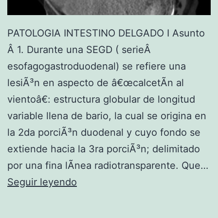
PATOLOGIA INTESTINO DELGADO I Asunto
Â 1. Durante una SEGD ( serieÂ
esofagogastroduodenal) se refiere una
lesiÃ³n en aspecto de â€œcalcetÃ­n al
vientoâ€: estructura globular de longitud
variable llena de bario, la cual se origina en
la 2da porciÃ³n duodenal y cuyo fondo se
extiende hacia la 3ra porciÃ³n; delimitado
por una fina lÃ­nea radiotransparente. Que…
P
Seguir leyendo
A
T