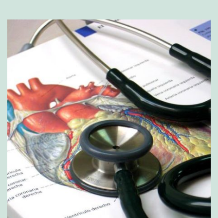
N
O
D
E
L
G
A
D
O
I