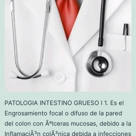
a
l
f
o
r
m
a
c
i
o
PATOLOGIA INTESTINO GRUESO I 1. Es el
n
Engrosamiento focal o difuso de la pared
e
del colon con Ãºlceras mucosas, debido a la
s
InflamaciÃ³n colÃ³nica debida a infecciones