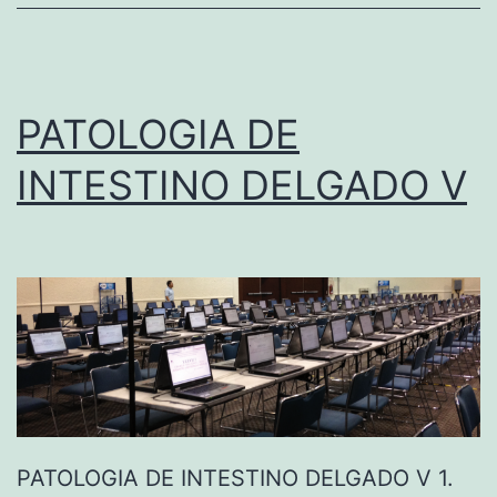
I
N
T
PATOLOGIA DE
E
S
INTESTINO DELGADO V
T
I
N
O
G
R
U
E
PATOLOGIA DE INTESTINO DELGADO V 1.