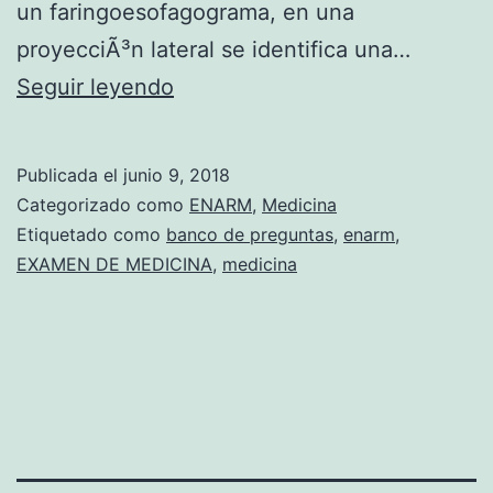
un faringoesofagograma, en una
proyecciÃ³n lateral se identifica una…
P
Seguir leyendo
A
T
Publicada el
junio 9, 2018
O
Categorizado como
ENARM
,
Medicina
L
Etiquetado como
banco de preguntas
,
enarm
,
EXAMEN DE MEDICINA
,
medicina
O
G
Ã
A
D