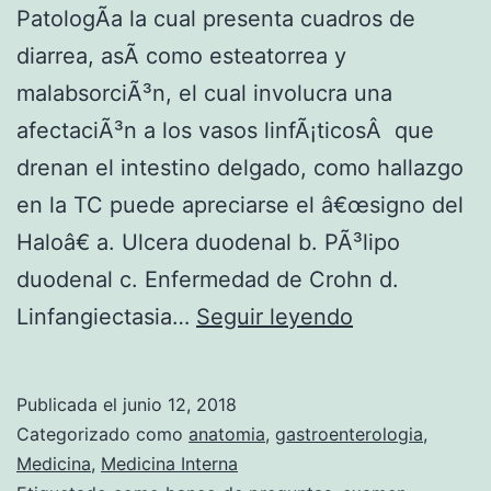
S
PatologÃ­a la cual presenta cuadros de
O
diarrea, asÃ­ como esteatorrea y
I
malabsorciÃ³n, el cual involucra una
afectaciÃ³n a los vasos linfÃ¡ticosÂ que
drenan el intestino delgado, como hallazgo
en la TC puede apreciarse el â€œsigno del
Haloâ€ a. Ulcera duodenal b. PÃ³lipo
duodenal c. Enfermedad de Crohn d.
P
Linfangiectasia…
Seguir leyendo
A
T
Publicada el
junio 12, 2018
O
Categorizado como
anatomia
,
gastroenterologia
,
L
Medicina
,
Medicina Interna