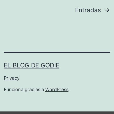
E
Paginación
Entradas
E
S
de
Ã
entradas
“
F
A
G
EL BLOG DE GODIE
O
Privacy
I
I
Funciona gracias a
WordPress
.