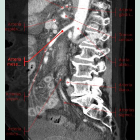
N
O
D
E
L
G
A
D
O
V