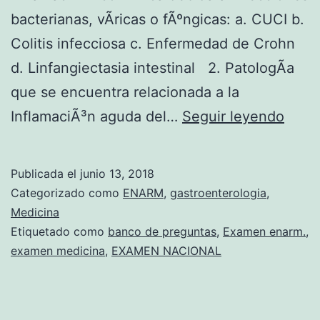
bacterianas, vÃ­ricas o fÃºngicas: a. CUCI b.
Colitis infecciosa c. Enfermedad de Crohn
d. Linfangiectasia intestinal 2. PatologÃ­a
que se encuentra relacionada a la
P
InflamaciÃ³n aguda del…
Seguir leyendo
A
T
Publicada el
junio 13, 2018
O
Categorizado como
ENARM
,
gastroenterologia
,
L
Medicina
Etiquetado como
banco de preguntas
,
Examen enarm.
,
O
examen medicina
,
EXAMEN NACIONAL
G
I
A