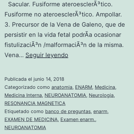
Sacular. Fusiforme ateroesclerÃ³tico.
Fusiforme no ateroesclerÃ³tico. Ampollar.
3. Precursor de la Vena de Galeno, que de
persistir en la vida fetal podrÃ­a ocasionar
fistulizaciÃ³n /malformaciÃ³n de la misma.
P
Vena…
Seguir leyendo
r
e
Publicada el
junio 14, 2018
g
Categorizado como
anatomia
,
ENARM
,
Medicina
,
u
Medicina Interna
,
NEUROANATOMIA
,
Neurologia
,
RESONANCIA MAGNETICA
n
Etiquetado como
banco de preguntas
,
enarm
,
t
EXAMEN DE MEDICINA
,
Examen enarm.
,
a
NEUROANATOMIA