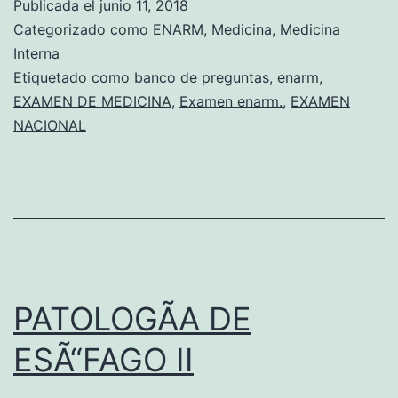
Publicada el
junio 11, 2018
O
Categorizado como
ENARM
,
Medicina
,
Medicina
L
Interna
Etiquetado como
banco de preguntas
,
enarm
,
O
EXAMEN DE MEDICINA
,
Examen enarm.
,
EXAMEN
G
NACIONAL
I
A
I
N
T
E
PATOLOGÃA DE
S
ESÃ“FAGO II
T
I