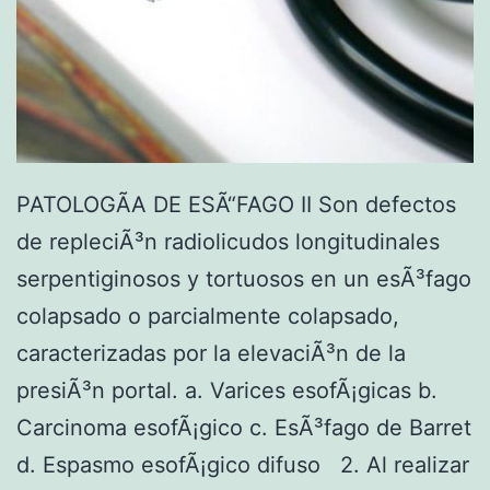
PATOLOGÃA DE ESÃ“FAGO II Son defectos
de repleciÃ³n radiolicudos longitudinales
serpentiginosos y tortuosos en un esÃ³fago
colapsado o parcialmente colapsado,
caracterizadas por la elevaciÃ³n de la
presiÃ³n portal. a. Varices esofÃ¡gicas b.
Carcinoma esofÃ¡gico c. EsÃ³fago de Barret
d. Espasmo esofÃ¡gico difuso 2. Al realizar