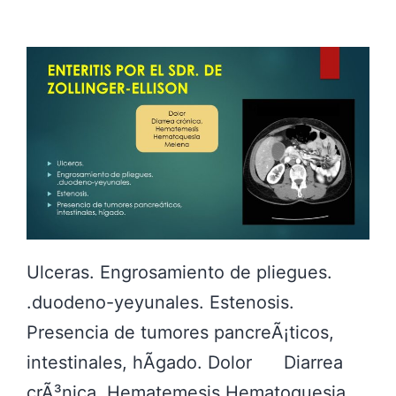
r
t
a
l
t
a
c
Ulceras. Engrosamiento de pliegues.
.duodeno-yeyunales. Estenosis.
Presencia de tumores pancreÃ¡ticos,
intestinales, hÃ­gado. Dolor Diarrea
crÃ³nica. Hematemesis Hematoquesia