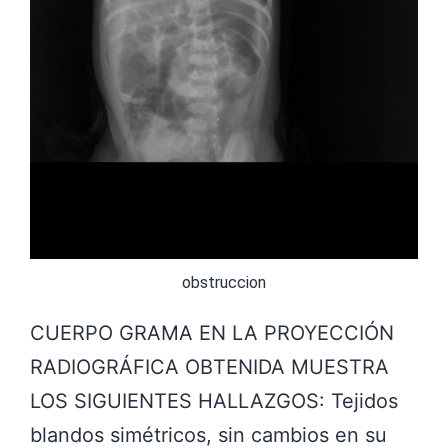
a
r
e
m
o
s
l
a
obstruccion
s
CUERPO GRAMA EN LA PROYECCIÓN
c
RADIOGRÁFICA OBTENIDA MUESTRA
o
LOS SIGUIENTES HALLAZGOS: Tejidos
s
blandos simétricos, sin cambios en su
a