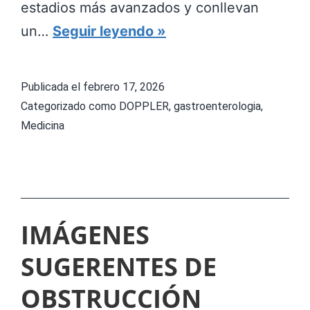
estadios más avanzados y conllevan
T
un…
Seguir leyendo
u
m
Publicada el
febrero 17, 2026
o
Categorizado como
DOPPLER
,
gastroenterologia
,
r
Medicina
e
s
n
e
IMÁGENES
u
SUGERENTES DE
r
o
OBSTRUCCIÓN