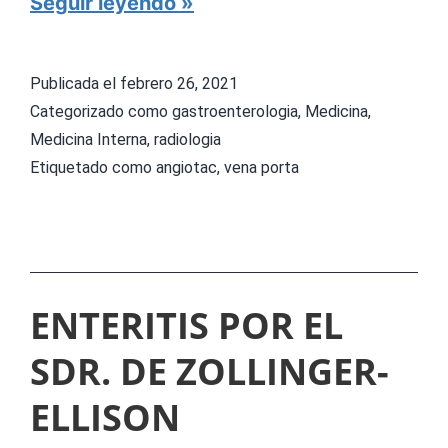
C
Seguir leyendo
E
i
r
Publicada el
febrero 26, 2021
c
Categorizado como
gastroenterologia
,
Medicina
,
u
Medicina Interna
,
radiologia
Etiquetado como
angiotac
,
vena porta
l
a
c
i
Ã
ENTERITIS POR EL
³
SDR. DE ZOLLINGER-
n
ELLISON
p
o