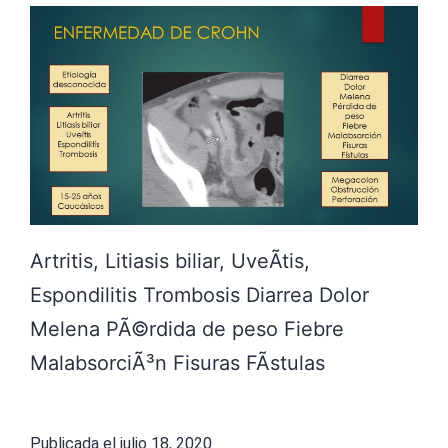
Artritis, Litiasis biliar, UveÃ­tis,
Espondilitis Trombosis Diarrea Dolor
Melena PÃ©rdida de peso Fiebre
MalabsorciÃ³n Fisuras FÃ­stulas
Publicada el
julio 18, 2020