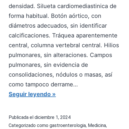
densidad. Silueta cardiomediastinica de
s
forma habitual. Botón aórtico, con
diámetros adecuados, sin identificar
calcificaciones. Tráquea aparentemente
central, columna vertebral central. Hilios
pulmonares, sin alteraciones. Campos
pulmonares, sin evidencia de
consolidaciones, nódulos o masas, así
como tampoco derrame…
I
Seguir leyendo
M
Á
Publicada el
diciembre 1, 2024
G
Categorizado como
gastroenterologia
,
Medicina
,