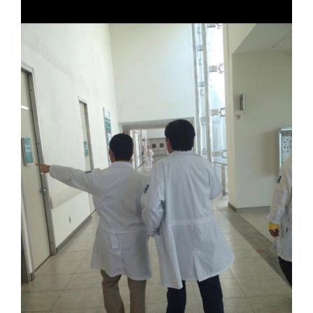
S
D
E
O
B
S
T
R
U
C
C
I
Ó