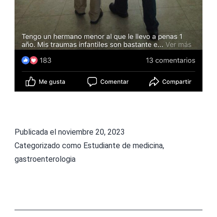
N
I
N
T
E
S
T
I
N
Publicada el
noviembre 20, 2023
Categorizado como
Estudiante de medicina
,
A
gastroenterologia
L
A
N
I