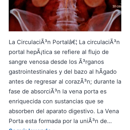
L
O
N
D
La CirculaciÃ³n Portalâ€¦ La circulaciÃ³n
E
portal hepÃ¡tica se refiere al flujo de
S
sangre venosa desde los Ã³rganos
C
gastrointestinales y del bazo al hÃ­gado
E
antes de regresar al corazÃ³n; durante la
N
fase de absorciÃ³n la vena porta es
D
enriquecida con sustancias que se
E
absorben del aparato digestivo. La Vena
N
Porta esta formada por la uniÃ³n de…
T