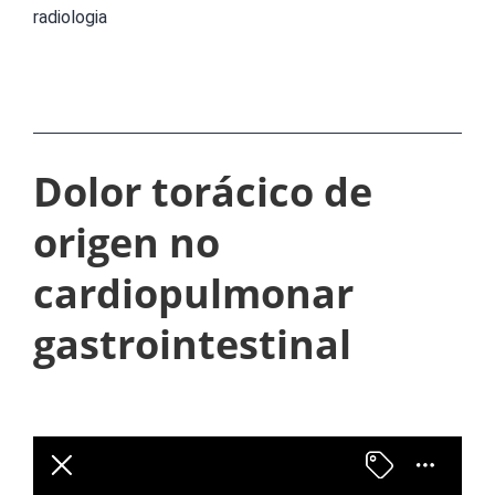
E
radiologia
N
E
S
S
Dolor torácico de
U
origen no
G
E
cardiopulmonar
R
gastrointestinal
E
N
T
E