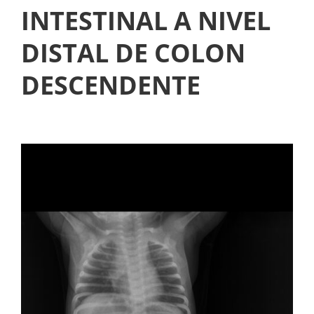
e
INTESTINAL A NIVEL
n
DISTAL DE COLON
d
o
DESCENDENTE
c
r
i
n
o
s
:
a
c
l