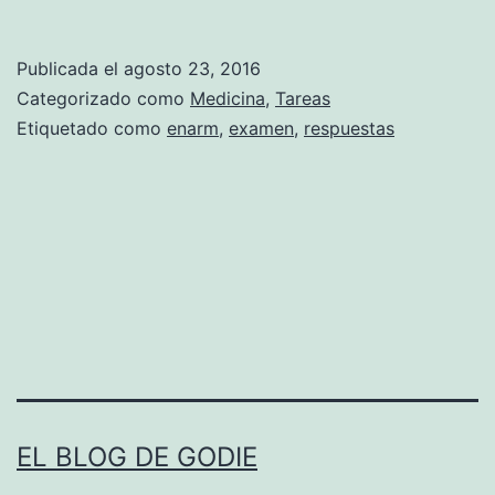
E
S
Publicada el
agosto 23, 2016
P
Categorizado como
Medicina
,
Tareas
U
Etiquetado como
enarm
,
examen
,
respuestas
E
S
T
A
S
D
E
L
EL BLOG DE GODIE
E