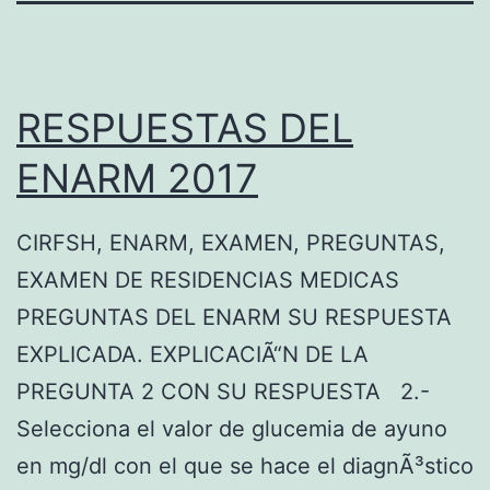
RESPUESTAS DEL
ENARM 2017
CIRFSH, ENARM, EXAMEN, PREGUNTAS,
EXAMEN DE RESIDENCIAS MEDICAS
PREGUNTAS DEL ENARM SU RESPUESTA
EXPLICADA. EXPLICACIÃ“N DE LA
PREGUNTA 2 CON SU RESPUESTA 2.-
Selecciona el valor de glucemia de ayuno
en mg/dl con el que se hace el diagnÃ³stico