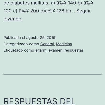
de diabetes mellitus. a) â‰¥ 140 b) â‰¥
100 c) â‰¥ 200 d)â‰¥ 126 En…
Seguir
R
leyendo
E
S
Publicada el
agosto 25, 2016
P
Categorizado como
General
,
Medicina
U
Etiquetado como
enarm
,
examen
,
respuestas
E
S
T
A
S
D
RESPUESTAS DEL