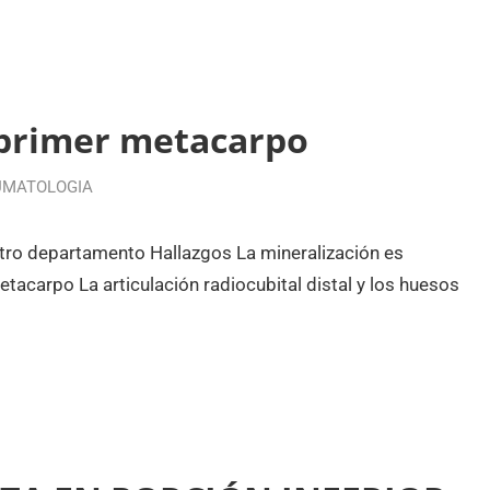
 primer metacarpo
UMATOLOGIA
stro departamento Hallazgos La mineralización es
tacarpo La articulación radiocubital distal y los huesos