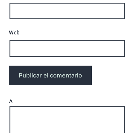
Web
Δ