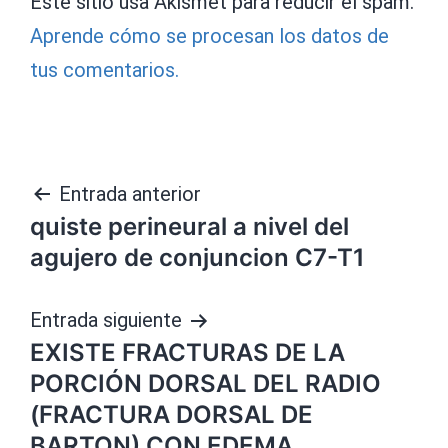
Este sitio usa Akismet para reducir el spam.
Aprende cómo se procesan los datos de
tus comentarios.
Navegación
Entrada anterior
quiste perineural a nivel del
de
agujero de conjuncion C7-T1
entradas
Entrada siguiente
EXISTE FRACTURAS DE LA
PORCIÓN DORSAL DEL RADIO
(FRACTURA DORSAL DE
BARTON) CON EDEMA