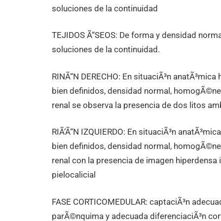
soluciones de la continuidad
TEJIDOS Ã“SEOS: De forma y densidad normal, s
soluciones de la continuidad.
RINÃ“N DERECHO: En situaciÃ³n anatÃ³mica ha
bien definidos, densidad normal, homogÃ©nea,
renal se observa la presencia de dos litos 
RIÃ‘Ã“N IZQUIERDO: En situaciÃ³n anatÃ³mica 
bien definidos, densidad normal, homogÃ©nea 
renal con la presencia de imagen hiperdensa 
pielocalicial
FASE CORTICOMEDULAR: captaciÃ³n adecuada 
parÃ©nquima y adecuada diferenciaciÃ³n corti