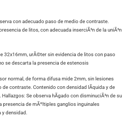
serva con adecuado paso de medio de contraste.
presencia de litos, con adecuada inserciÃ³n de la uniÃ³n
ide 32x16mm, urÃ©ter sin evidencia de litos con paso
 no se descarta la presencia de estenosis
osor normal, de forma difusa mide 2mm, sin lesiones
 de contraste. Contenido con densidad lÃ­quida y de
s. Hallazgos: Se observa hÃ­gado con disminuciÃ³n de su
a presencia de mÃºltiples ganglios inguinales
 y densidad.