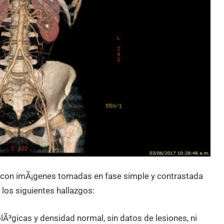
a con imÃ¡genes tomadas en fase simple y contrastada
 los siguientes hallazgos:
³gicas y densidad normal, sin datos de lesiones, ni