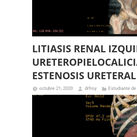
LITIASIS RENAL IZQU
URETEROPIELOCALICI
ESTENOSIS URETERAL
octubre 21, 2020
drfroy
Estudiante de