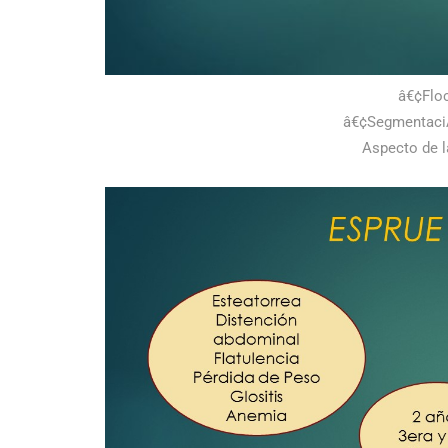
â€¢Floc
â€¢SegmentaciÃ
Aspecto de l