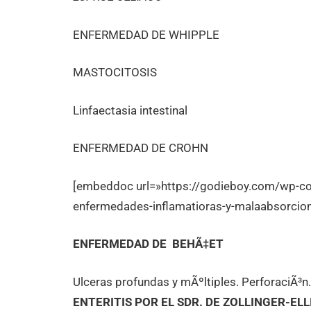
ENFERMEDAD DE WHIPPLE
MASTOCITOSIS
Linfaectasia intestinal
ENFERMEDAD DE CROHN
[embeddoc url=»https://godieboy.com/wp-co
enfermedades-inflamatioras-y-malaabsorcion-
ENFERMEDAD DE BEHÃ‡ET
Ulceras profundas y mÃºltiples. PerforaciÃ³n. 
ENTERITIS POR EL SDR. DE ZOLLINGER-EL