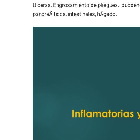
Ulceras. Engrosamiento de pliegues. .duoden
pancreÃ¡ticos, intestinales, hÃ­gado.