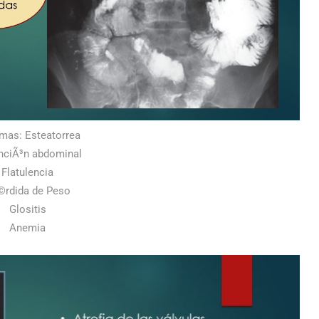
mas: Esteatorrea
nciÃ³n abdominal
Flatulencia
©rdida de Peso
Glositis
Anemia