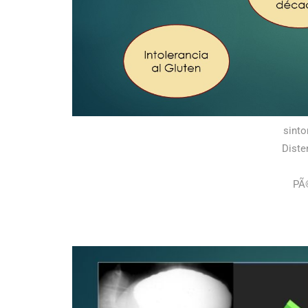
sinto
Diste
PÃ