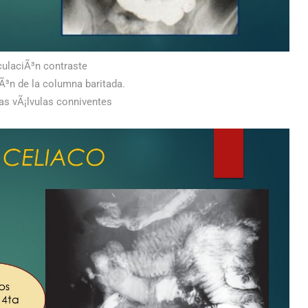
ulaciÃ³n contraste
³n de la columna baritada.
as vÃ¡lvulas conniventes