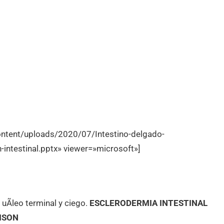
ntent/uploads/2020/07/Intestino-delgado-
intestinal.pptx» viewer=»microsoft»]
uÃleo terminal y ciego.
ESCLERODERMIA INTESTINAL
LISON