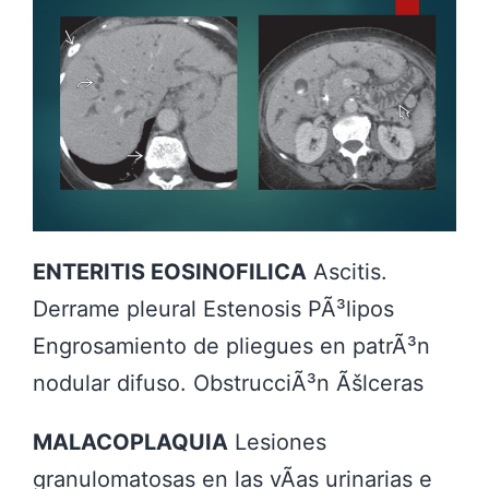
ENTERITIS EOSINOFILICA
Ascitis.
Derrame pleural Estenosis PÃ³lipos
Engrosamiento de pliegues en patrÃ³n
nodular difuso. ObstrucciÃ³n Ãšlceras
MALACOPLAQUIA
Lesiones
granulomatosas en las vÃ­as urinarias e