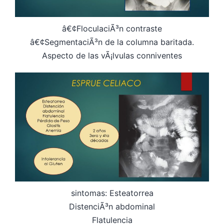
â€¢FloculaciÃ³n contraste
â€¢SegmentaciÃ³n de la columna baritada.
Aspecto de las vÃ¡lvulas conniventes
sintomas: Esteatorrea
DistenciÃ³n abdominal
Flatulencia