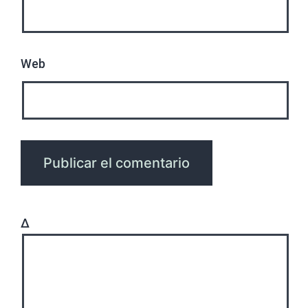
Web
Δ