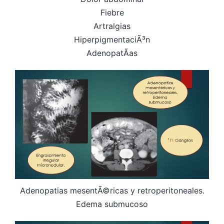
Fiebre
Artralgias
HiperpigmentaciÃ³n
AdenopatÃ­as
Adenopatias mesentÃ©ricas y retroperitoneales.
Edema submucoso