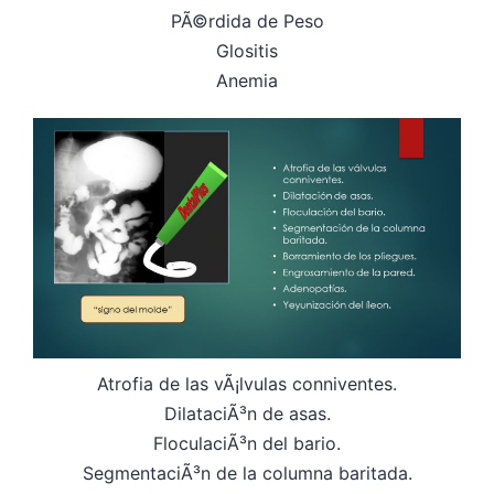
PÃ©rdida de Peso
Glositis
Anemia
Atrofia de las vÃ¡lvulas conniventes.
DilataciÃ³n de asas.
FloculaciÃ³n del bario.
SegmentaciÃ³n de la columna baritada.