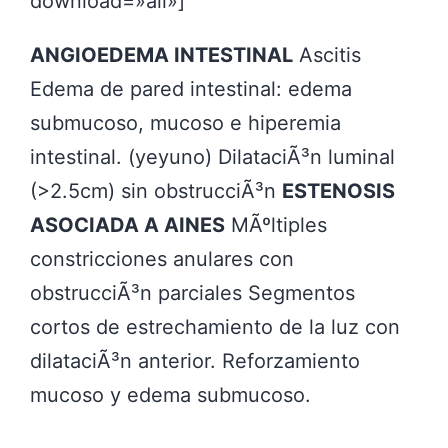
download=»all»]
ANGIOEDEMA INTESTINAL
Ascitis
Edema de pared intestinal: edema
submucoso, mucoso e hiperemia
intestinal. (yeyuno) DilataciÃ³n luminal
(>2.5cm) sin obstrucciÃ³n
ESTENOSIS
ASOCIADA A AINES
MÃºltiples
constricciones anulares con
obstrucciÃ³n parciales Segmentos
cortos de estrechamiento de la luz con
dilataciÃ³n anterior. Reforzamiento
mucoso y edema submucoso.