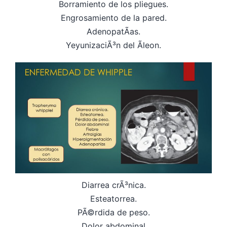
Borramiento de los pliegues.
Engrosamiento de la pared.
AdenopatÃ­as.
YeyunizaciÃ³n del Ã­leon.
Diarrea crÃ³nica.
Esteatorrea.
PÃ©rdida de peso.
Dolor abdominal