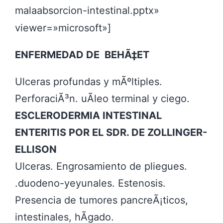
malaabsorcion-intestinal.pptx»
viewer=»microsoft»]
ENFERMEDAD DE BEHÃ‡ET
Ulceras profundas y mÃºltiples.
PerforaciÃ³n. uÃleo terminal y ciego.
ESCLERODERMIA INTESTINAL
ENTERITIS POR EL SDR. DE ZOLLINGER-
ELLISON
Ulceras. Engrosamiento de pliegues.
.duodeno-yeyunales. Estenosis.
Presencia de tumores pancreÃ¡ticos,
intestinales, hÃ­gado.