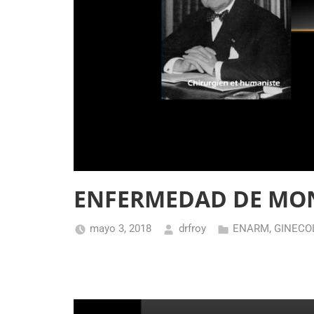
ENFERMEDAD DE MO
mayo 3, 2018
drfroy
ENARM
,
GINECO