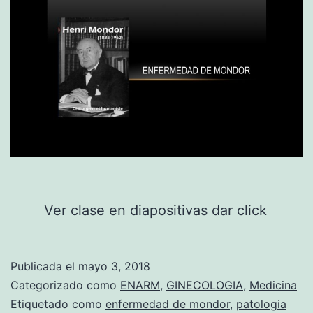
o
r
C
l
a
s
e
Ver clase en diapositivas dar click
Publicada el
mayo 3, 2018
Categorizado como
ENARM
,
GINECOLOGIA
,
Medicina
Etiquetado como
enfermedad de mondor
,
patologia