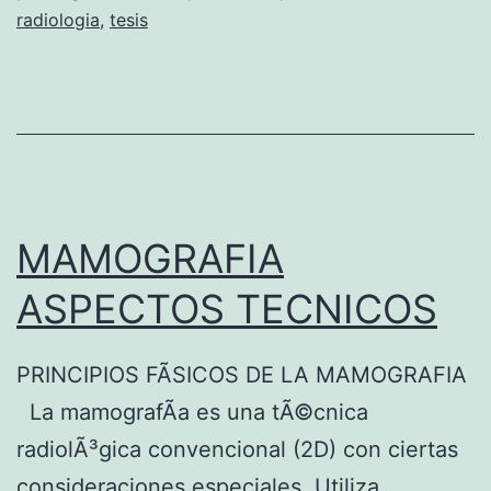
l
radiologia
,
tesis
i
d
a
d
y
E
MAMOGRAFIA
s
ASPECTOS TECNICOS
p
e
PRINCIPIOS FÃSICOS DE LA MAMOGRAFIA
c
La mamografÃ­a es una tÃ©cnica
i
radiolÃ³gica convencional (2D) con ciertas
f
consideraciones especiales. Utiliza