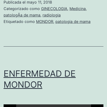
Publicada el
mayo 11, 2018
e
Categorizado como
GINECOLOGIA
,
Medicina
,
r
patologÃ­a de mama
,
radiologia
Etiquetado como
MONDOR
,
patologia de mama
m
e
d
a
d
D
ENFERMEDAD DE
e
M
MONDOR
o
n
d