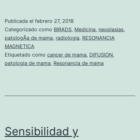
a
Publicada el
febrero 27, 2018
Categorizado como
BIRADS
,
Medicina
,
neoplasias
,
patologÃ­a de mama
,
radiologia
,
RESONANCIA
MAGNETICA
Etiquetado como
cancer de mama
,
DIFUSION
,
patologia de mama
,
Resonancia de mama
Sensibilidad y