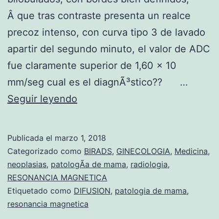
Â que tras contraste presenta un realce
precoz intenso, con curva tipo 3 de lavado
apartir del segundo minuto, el valor de ADC
fue claramente superior de 1,60 x 10
mm/seg cual es el diagnÃ³stico?? …
C
Seguir leyendo
a
s
Publicada el
marzo 1, 2018
o
Categorizado como
BIRADS
,
GINECOLOGIA
,
Medicina
,
d
neoplasias
,
patologÃ­a de mama
,
radiologia
,
RESONANCIA MAGNETICA
e
Etiquetado como
DIFUSION
,
patologia de mama
,
p
resonancia magnetica
a