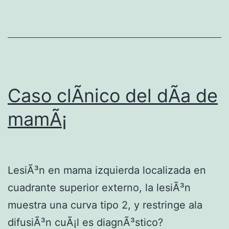
t
o
l
o
g
Caso clÃ­nico del dÃ­a de
Ã
mamÃ¡
­
a
d
e
LesiÃ³n en mama izquierda localizada en
m
cuadrante superior externo, la lesiÃ³n
a
muestra una curva tipo 2, y restringe ala
m
difusiÃ³n cuÃ¡l es diagnÃ³stico?