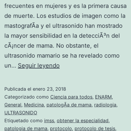
frecuentes en mujeres y es la primera causa
de muerte. Los estudios de imagen como la
mastografÃ­a y el ultrasonido han mostrado
la mayor sensibilidad en la detecciÃ³n del
cÃ¡ncer de mama. No obstante, el
ultrasonido mamario se ha revelado como
S
un…
Seguir leyendo
e
n
Publicada el
enero 23, 2018
s
Categorizado como
Ciencia para todos
,
ENARM
,
i
General
,
Medicina
,
patologÃ­a de mama
,
radiologia
,
ULTRASONIDO
b
Etiquetado como
imss
,
obtener la especialidad
,
i
patologia de mama
,
protocolo
,
protocolo de tesis
,