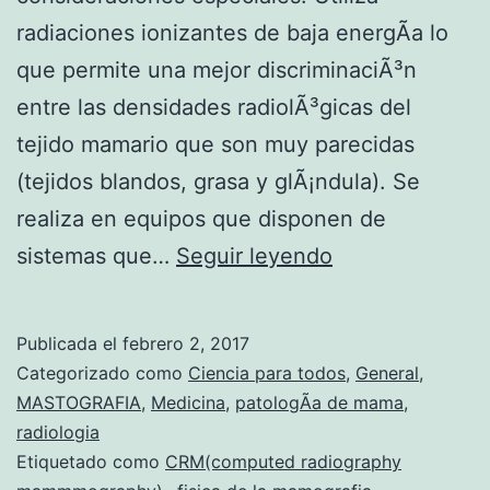
i
radiaciones ionizantes de baja energÃ­a lo
c
que permite una mejor discriminaciÃ³n
i
entre las densidades radiolÃ³gicas del
d
tejido mamario que son muy parecidas
a
(tejidos blandos, grasa y glÃ¡ndula). Se
d
realiza en equipos que disponen de
d
M
sistemas que…
Seguir leyendo
e
A
l
M
a
Publicada el
febrero 2, 2017
O
Categorizado como
Ciencia para todos
,
General
,
E
G
MASTOGRAFIA
,
Medicina
,
patologÃ­a de mama
,
l
radiologia
R
a
Etiquetado como
CRM(computed radiography
A