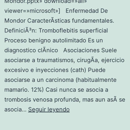
Mondor.pptx» download=»all»
viewer=»microsoft»] Enfermedad De
Mondor CaracterÃ­sticas fundamentales.
DefiniciÃ³n: Tromboflebitis superficial
Proceso benigno autolimitado Es un
diagnostico clÃ­nico Asociaciones Suele
asociarse a traumatismos, cirugÃ­a, ejercicio
excesivo e inyecciones (cath) Puede
asociarse a un carcinoma (habitualmente
mamario. 12%) Casi nunca se asocia a
trombosis venosa profunda, mas aun asÃ­ se
E
asocia…
Seguir leyendo
n
f