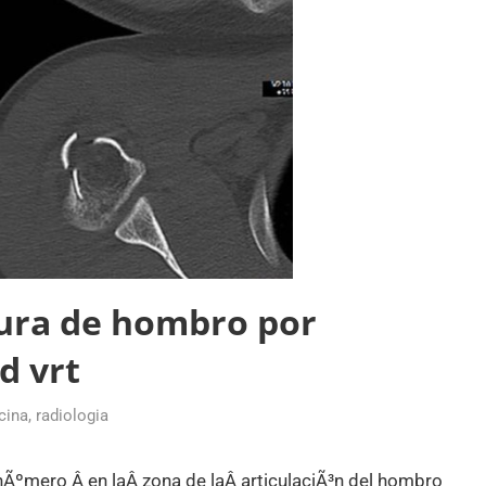
tura de hombro por
d vrt
cina
,
radiologia
 hÃºmero Â en laÂ zona de laÂ articulaciÃ³n del hombro