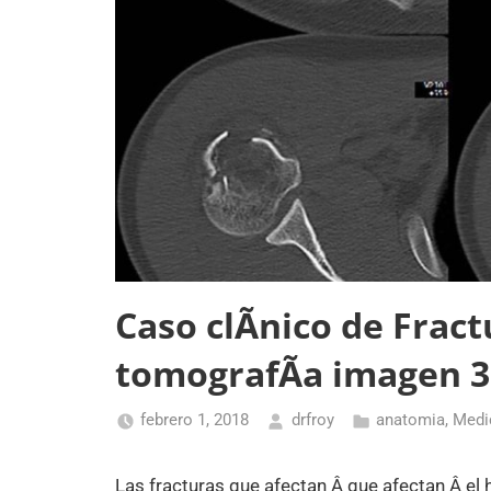
Caso clÃ­nico de Frac
tomografÃ­a imagen 3
febrero 1, 2018
drfroy
anatomia
,
Medi
Las fracturas que afectan Â que afectan Â el