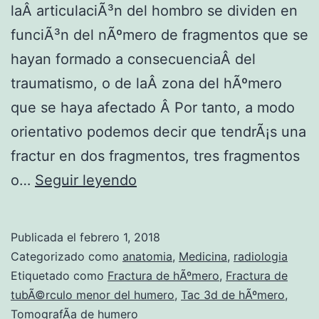
laÂ articulaciÃ³n del hombro se dividen en
funciÃ³n del nÃºmero de fragmentos que se
hayan formado a consecuenciaÂ del
traumatismo, o de laÂ zona del hÃºmero
que se haya afectado Â Por tanto, a modo
orientativo podemos decir que tendrÃ¡s una
fractur en dos fragmentos, tres fragmentos
C
o…
Seguir leyendo
a
s
Publicada el
febrero 1, 2018
o
Categorizado como
anatomia
,
Medicina
,
radiologia
c
Etiquetado como
Fractura de hÃºmero
,
Fractura de
tubÃ©rculo menor del humero
,
Tac 3d de hÃºmero
,
l
TomografÃ­a de humero