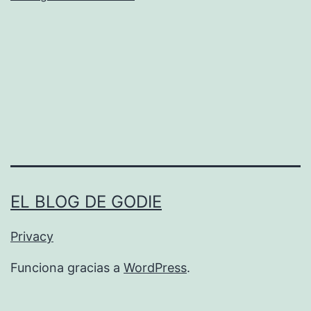
Ã
­
n
i
c
o
d
e
F
EL BLOG DE GODIE
r
Privacy
a
c
Funciona gracias a
WordPress
.
t