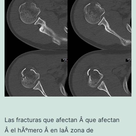
Las fracturas que afectan Â que afectan
Â el hÃºmero Â en laÂ zona de