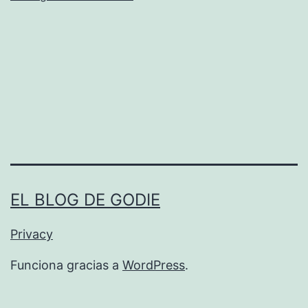
Ã
­
n
i
c
o
d
e
F
EL BLOG DE GODIE
r
Privacy
a
c
Funciona gracias a
WordPress
.
t