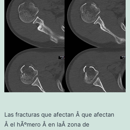
Las fracturas que afectan Â que afectan
Â el hÃºmero Â en laÂ zona de