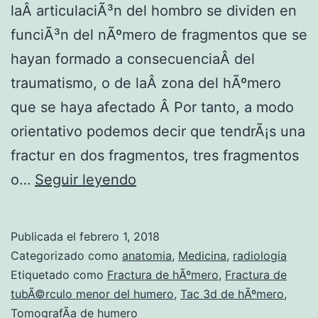
laÂ articulaciÃ³n del hombro se dividen en
funciÃ³n del nÃºmero de fragmentos que se
hayan formado a consecuenciaÂ del
traumatismo, o de laÂ zona del hÃºmero
que se haya afectado Â Por tanto, a modo
orientativo podemos decir que tendrÃ¡s una
fractur en dos fragmentos, tres fragmentos
C
o…
Seguir leyendo
a
s
Publicada el
febrero 1, 2018
o
Categorizado como
anatomia
,
Medicina
,
radiologia
c
Etiquetado como
Fractura de hÃºmero
,
Fractura de
tubÃ©rculo menor del humero
,
Tac 3d de hÃºmero
,
l
TomografÃ­a de humero