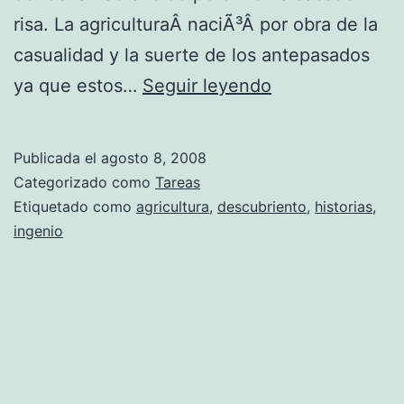
.
risa. La agriculturaÂ naciÃ³Â por obra de la
casualidad y la suerte de los antepasados
D
ya que estos…
Seguir leyendo
e
s
Publicada el
agosto 8, 2008
c
Categorizado como
Tareas
u
Etiquetado como
agricultura
,
descubriento
,
historias
,
ingenio
b
r
i
m
i
e