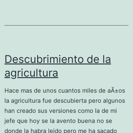
r
i
a
d
e
m
Descubrimiento de la
o
agricultura
t
e
Hace mas de unos cuantos miles de aÃ±os
l
la agricultura fue descubierta pero algunos
â
han creado sus versiones como la de mi
€
jefe que hoy se la avento buena no se
¦
donde la habra leido pero me ha sacado