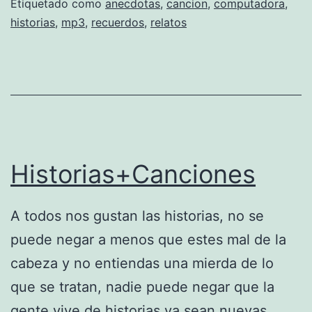
i
Etiquetado como
anecdotas
,
cancion
,
computadora
,
historias
,
mp3
,
recuerdos
,
relatos
m
e
r
o
r
d
Historias+Canciones
e
n
A todos nos gustan las historias, no se
a
puede negar a menos que estes mal de la
d
cabeza y no entiendas una mierda de lo
o
que se tratan, nadie puede negar que la
r
gente vive de historias ya sean nuevas,