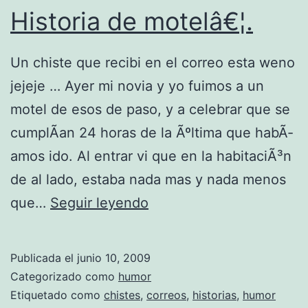
Historia de motelâ€¦.
a
s
n
M
Un chiste que recibi en el correo esta weno
c
y
jejeje … Ayer mi novia y yo fuimos a un
i
L
motel de esos de paso, y a celebrar que se
o
i
cumplÃ­an 24 horas de la Ãºltima que habÃ­
n
f
amos ido. Al entrar vi que en la habitaciÃ³n
e
e
de al lado, estaba nada mas y nada menos
s
H
que…
Seguir leyendo
i
s
Publicada el
junio 10, 2009
t
Categorizado como
humor
o
Etiquetado como
chistes
,
correos
,
historias
,
humor