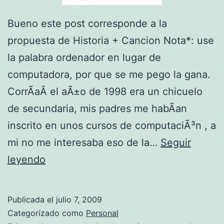
Bueno este post corresponde a la
propuesta de Historia + Cancion Nota*: use
la palabra ordenador en lugar de
computadora, por que se me pego la gana.
CorrÃ­aÂ el aÃ±o de 1998 era un chicuelo
de secundaria, mis padres me habÃ­an
inscrito en unos cursos de computaciÃ³n , a
mi no me interesaba eso de la…
Seguir
M
leyendo
i
p
Publicada el
julio 7, 2009
r
Categorizado como
Personal