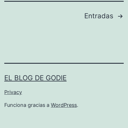
n
Paginación
Entradas
t
o
de
d
entradas
e
l
a
a
EL BLOG DE GODIE
g
Privacy
r
i
Funciona gracias a
WordPress
.
c
u