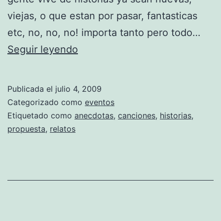
y
viejas, o que estan por pasar, fantasticas
m
etc, no, no, no! importa tanto pero todo…
p
H
Seguir leyendo
3
i
+
s
B
Publicada el
julio 4, 2009
t
o
Categorizado como
eventos
o
Etiquetado como
anecdotas
,
canciones
,
historias
,
n
propuesta
,
relatos
r
J
i
o
a
v
s
i
+
–
C
I