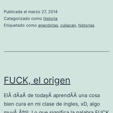
m
Publicada el
marzo 27, 2014
a
Categorizado como
historia
f
Etiquetado como
anecdotas
,
culiacan
,
historias
o
r
o
d
e
l
FUCK, el origen
a
f
ElÂ dÃ­aÂ de todayÂ aprendÃ­Â una cosa
o
bien cura en mi clase de ingles, xD, algo
r
muyÂ Ãºtil. Lo que significa la palabra FUCK