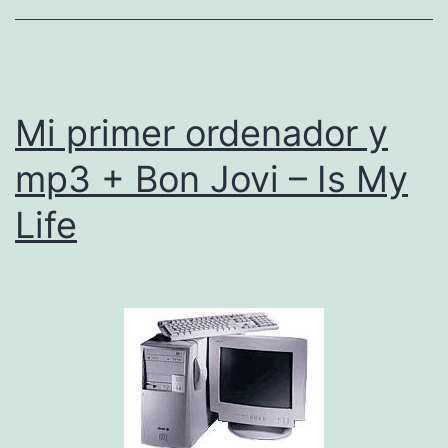
r
i
g
Mi primer ordenador y
e
n
mp3 + Bon Jovi – Is My
Life