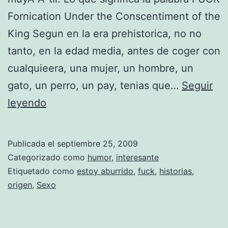
t
Fornication Under the Conscentiment of the
u
King Segun en la era prehistorica, no no
n
tanto, en la edad media, antes de coger con
a
cualquieera, una mujer, un hombre, un
gato, un perro, un pay, tenias que…
Seguir
F
leyendo
U
C
Publicada el
septiembre 25, 2009
K
Categorizado como
humor
,
interesante
,
Etiquetado como
estoy aburrido
,
fuck
,
historias
,
origen
,
Sexo
e
l
o