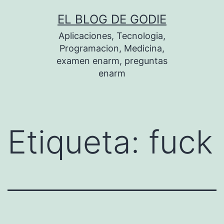
Saltar
EL BLOG DE GODIE
al
Aplicaciones, Tecnologia,
contenido
Programacion, Medicina,
examen enarm, preguntas
enarm
Etiqueta:
fuck