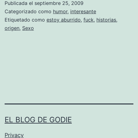
Publicada el
septiembre 25, 2009
K
Categorizado como
humor
,
interesante
,
Etiquetado como
estoy aburrido
,
fuck
,
historias
,
origen
,
Sexo
e
l
o
r
i
g
e
n
EL BLOG DE GODIE
Privacy