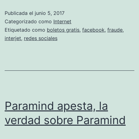
l
Publicada el
junio 5, 2017
e
Categorizado como
Internet
t
Etiquetado como
boletos gratis
,
facebook
,
fraude
,
interjet
,
redes sociales
o
s
g
r
a
t
Paramind apesta, la
i
s
verdad sobre Paramind
e
n