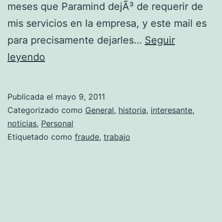
meses que Paramind dejÃ³ de requerir de
d
mis servicios en la empresa, y este mail es
e
para precisamente dejarles…
Seguir
)
P
leyendo
a
r
Publicada el
mayo 9, 2011
a
Categorizado como
General
,
historia
,
interesante
,
m
noticias
,
Personal
Etiquetado como
fraude
,
trabajo
i
n
d
a
p