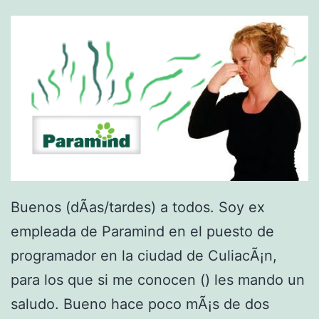
i
n
t
e
r
j
e
t
Buenos (dÃ­as/tardes) a todos. Soy ex
(
empleada de Paramind en el puesto de
F
programador en la ciudad de CuliacÃ¡n,
r
para los que si me conocen () les mando un
a
saludo. Bueno hace poco mÃ¡s de dos
u