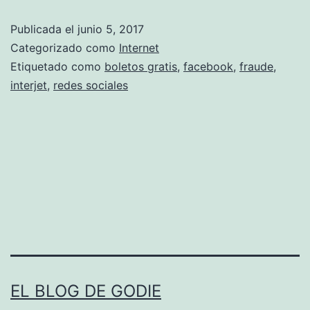
l
Publicada el
junio 5, 2017
e
Categorizado como
Internet
t
Etiquetado como
boletos gratis
,
facebook
,
fraude
,
interjet
,
redes sociales
o
s
g
r
a
t
i
s
e
EL BLOG DE GODIE
n