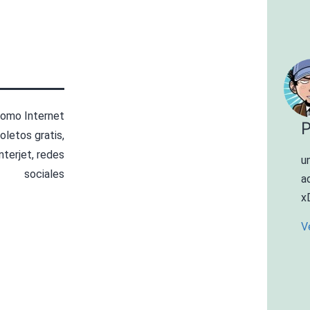
 como
Internet
P
oletos gratis
,
interjet
,
redes
u
sociales
a
x
V