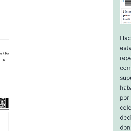
Hac
est
rep
com
sup
hab
por
cele
deci
don