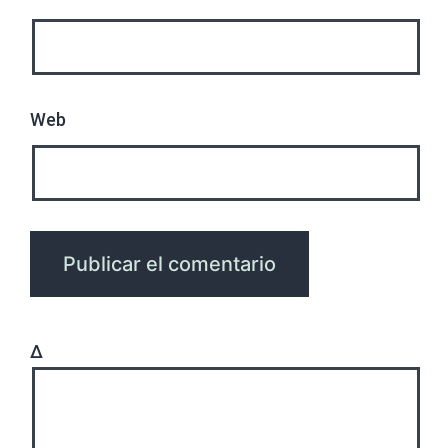
Web
Δ