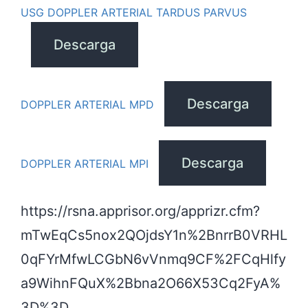
USG DOPPLER ARTERIAL TARDUS PARVUS
Descarga
Descarga
DOPPLER ARTERIAL MPD
Descarga
DOPPLER ARTERIAL MPI
https://rsna.apprisor.org/apprizr.cfm?
mTwEqCs5nox2QOjdsY1n%2BnrrB0VRHL
0qFYrMfwLCGbN6vVnmq9CF%2FCqHlfy
a9WihnFQuX%2Bbna2O66X53Cq2FyA%
3D%3D