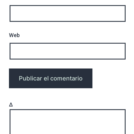
Web
Δ