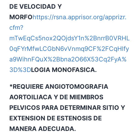
DE VELOCIDAD Y
MORFO
https://rsna.apprisor.org/apprizr.
cfm?
mTwEqCs5nox2QOjdsY1n%2BnrrB0VRHL
0qFYrMfwLCGbN6vVnmq9CF%2FCqHlfy
a9WihnFQuX%2Bbna2O66X53Cq2FyA%
3D%3D
LOGIA MONOFASICA.
*REQUIERE ANGIOTOMOGRAFIA
AORTOILIACA Y DE MIEMBROS
PELVICOS PARA DETERMINAR SITIO Y
EXTENSION DE ESTENOSIS DE
MANERA ADECUADA.