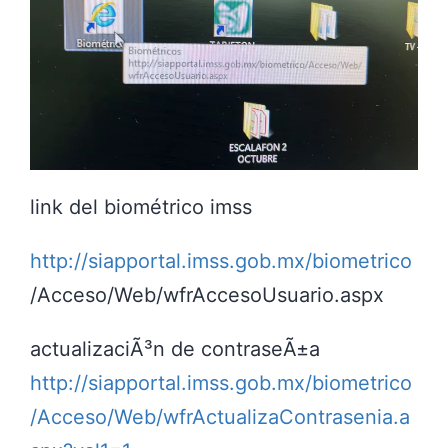
link del biométrico imss
http://siapportal.imss.gob.mx/biometrico
/Acceso/Web/wfrAccesoUsuario.aspx
actualizaciÃ³n de contraseÃ±a
http://siapportal.imss.gob.mx/biometrico
/Acceso/Web/wfrActualizaContrasenia.a