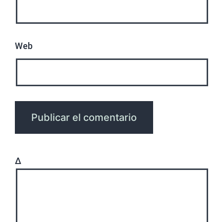
Web
Δ