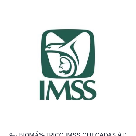
â–· BIOMÃ‰TRICO IMSS CHECADAS â†’